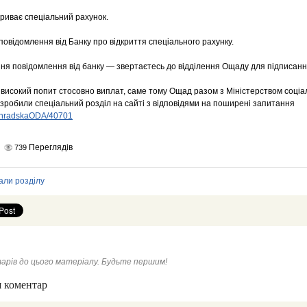
криває спеціальний рахунок.
повідомлення від Банку про відкриття спеціального рахунку.
ння повідомлення від банку — звертаєтесь до відділення Ощаду для підписанн
високий попит стосовно виплат, саме тому Ощад разом з Міністерством соціальн
озробили спеціальний розділ на сайті з відповідями на поширені запитання
ovohradskaODA/40701
Переглядів
739
али розділу
арів до цього матеріалу. Будьте першим!
 коментар