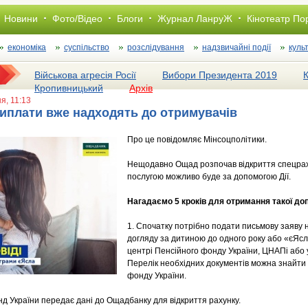
Новини
Фото/Відео
Блоги
Журнал ЛанруЖ
Кінотеатр По
економіка
суспільство
розслiдування
надзвичайні події
куль
Військова агресія Росії
Вибори Президента 2019
Кропивницький
Архів
ня, 11:13
виплати вже надходять до отримувачів
Про це повідомляє Мінсоцполітики.
Нещодавно Ощад розпочав відкриття спецраху
послугою можливо буде за допомогою Дії.
Нагадаємо 5 кроків для отримання такої до
1. Спочатку потрібно подати письмову заяву
догляду за дитиною до одного року або «єЯс
центрі Пенсійного фонду України, ЦНАПі або у
Перелік необхідних документів можна знайти
фонду України.
нд України передає дані до Ощадбанку для відкриття рахунку.