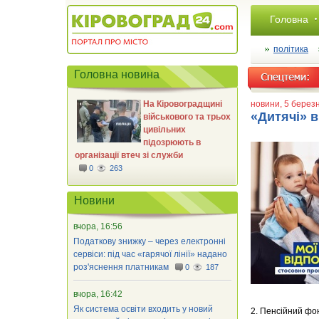
Головна
політика
Головна новина
На Кіровоградщині
новини
, 5 берез
«Дитячі» 
військового та трьох
цивільних
підозрюють в
організації втеч зі служби
0
263
Новини
вчора, 16:56
Податкову знижку – через електронні
сервіси: під час «гарячої лінії» надано
роз'яснення платникам
0
187
вчора, 16:42
Як система освіти входить у новий
2. Пенсійний фо