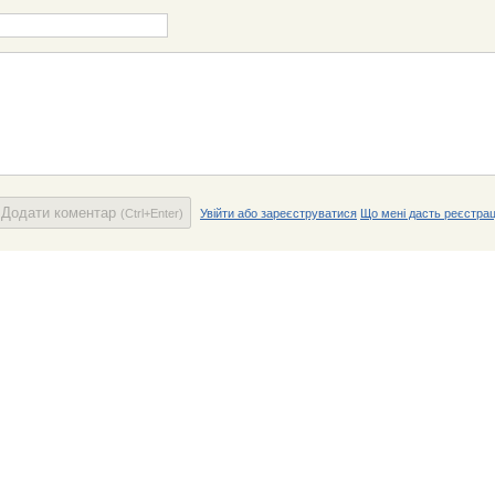
Додати коментар
(Ctrl+Enter)
Увійти або зареєструватися
Що мені дасть реєстрац