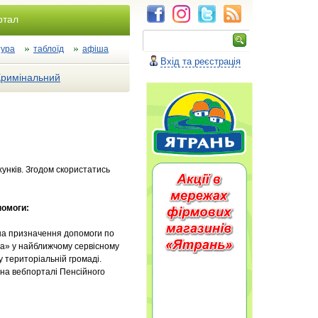
ртал
тура
таблоїд
афіша
Вхід та реєстрація
Кримінальний
нків. Згодом скористатись
помоги:
 на призначення допомоги по
ла» у найближчому сервісному
 територіальній громаді.
 на вебпорталі Пенсійного