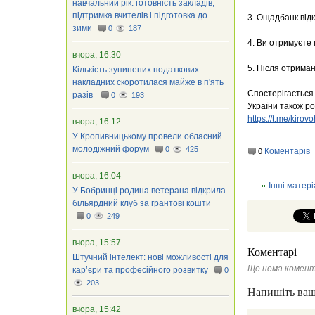
навчальний рік: готовність закладів,
підтримка вчителів і підготовка до
3. Ощадбанк від
зими
0
187
4. Ви отримуєте 
вчора, 16:30
5. Після отрима
Кількість зупинених податкових
накладних скоротилася майже в п'ять
Спостерігається 
разів
0
193
України також р
https://t.me/kir
вчора, 16:12
У Кропивницькому провели обласний
молодіжний форум
0
425
Коментарів
0
вчора, 16:04
Інші матері
У Бобринці родина ветерана відкрила
більярдний клуб за грантові кошти
0
249
вчора, 15:57
Коментарі
Штучний інтелект: нові можливості для
Ще нема комент
кар’єри та професійного розвитку
0
203
Напишіть ваш
вчора, 15:42