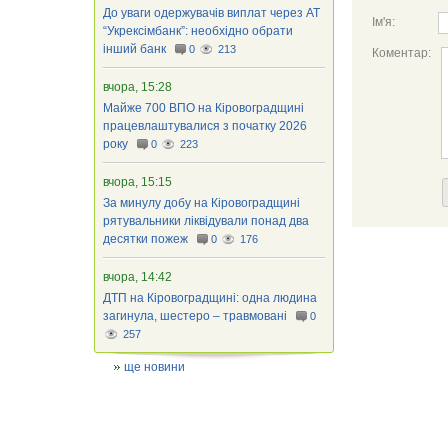
До уваги одержувачів виплат через АТ
Ім'я:
“Укрексімбанк”: необхідно обрати
інший банк
0
213
Коментар:
вчора, 15:28
Майже 700 ВПО на Кіровоградщині
працевлаштувалися з початку 2026
року
0
223
вчора, 15:15
За минулу добу на Кіровоградщині
рятувальники ліквідували понад два
десятки пожеж
0
176
вчора, 14:42
ДТП на Кіровоградщині: одна людина
загинула, шестеро – травмовані
0
257
ще новини