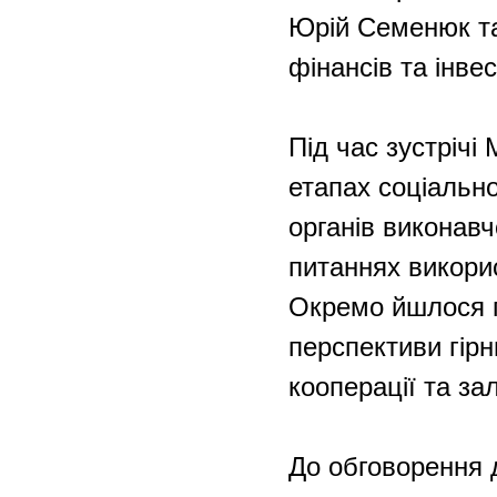
Юрій Семенюк та 
фінансів та інве
Під час зустріч
етапах соціально
органів виконав
питаннях викори
Окремо йшлося п
перспективи гір
кооперації та за
До обговорення 