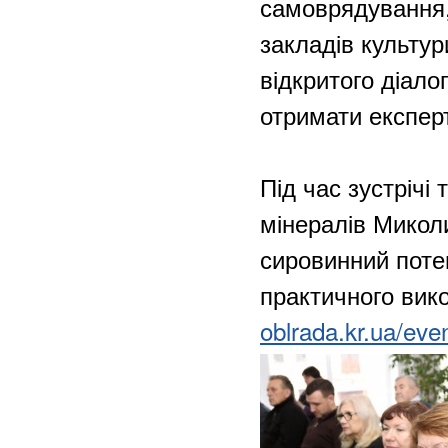
самоврядування, 
закладів культур
відкритого діало
отримати експерт
Під час зустрічі
мінералів Микол
сировинний потен
практичного вик
oblrada.kr.ua/ev