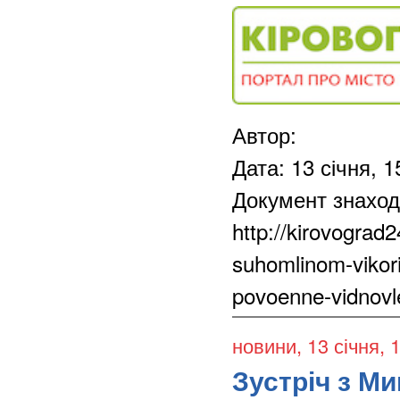
Автор:
Дата: 13 січня, 1
Документ знаход
http://kirovograd
suhomlinom-vikori
povoenne-vidnovl
новини
, 13 січня, 
Зустріч з М