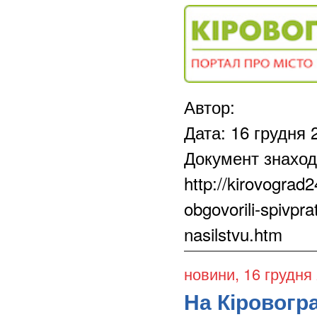
Автор:
Дата: 16 грудня 
Документ знаход
http://kirovograd
obgovorili-spivpr
nasilstvu.htm
новини
, 16 грудня
На Кіровогр