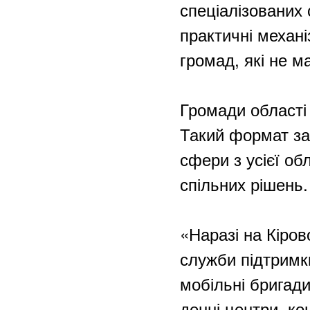
спеціалізованих
практичні механ
громад, які не м
Громади області 
Такий формат за
сфери з усієї об
спільних рішень.
«Наразі на Кіров
служби підтримк
мобільні бригади
денні центри, ко