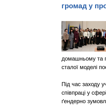
громад у пр
домашньому та ґ
сталої моделі по
Під час заходу 
співпраці у сфер
ґендерно зумовл