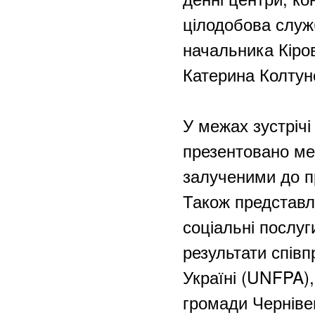
цілодобова служ
начальника Кіров
Катерина Колтун
У межах зустріч
презентовано ме
залученими до п
Також представл
соціальні послуг
результати спів
Україні (UNFPA),
громади Чернівец