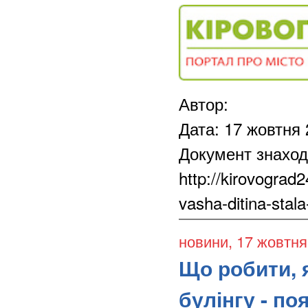
Автор:
Дата: 17 жовтня
Документ знаход
http://kirovograd
vasha-ditina-stal
новини
, 17 жовтн
Що робити, 
булінгу - по