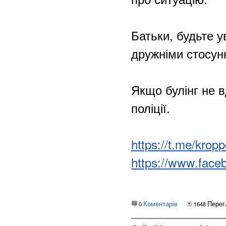
Батьки, будьте у
дружніми стосун
Якщо булінг не 
поліції.
https://t.me/krop
https://www.face
Коментарів
Перег
0
1648