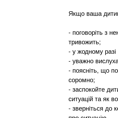
Якщо ваша дитин
- поговоріть з н
тривожить;
- у жодному разі
- уважно вислуха
- поясніть, що 
соромно;
- заспокойте дит
ситуацій та як в
- зверніться до 
про ситуацію.