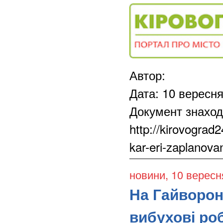
Автор:
Дата: 10 вересн
Документ знаход
http://kirovograd
kar-eri-zaplanovan
новини
, 10 вересн
На Гайворон
вибухові ро