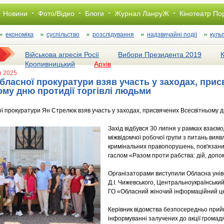
Новини
Фото/Відео
Блоги
Журнал ЛанруЖ
Кінотеатр По
економіка
суспільство
розслiдування
надзвичайні події
куль
Військова агресія Росії
Вибори Президента 2019
Кропивницький
Архів
я 2025
бласної прокуратури взяв участь у заходах, при
ому дню протидії торгівлі людьми
ї прокуратури Ян Стрелюк взяв участь у заходах, присвячених Всесвітньому дн
Захід відбувся 30 липня у рамках взаємоді
міжвідомчої робочої групи з питань вия
кримінальних правопорушень, пов'язаних
гаслом «Разом проти рабства: дій, допо
Організаторами виступили Обласна уніве
Д.І. Чижевського, Центральноукраїнськи
ГО «Обласний жіночий інформаційний ц
Керівник відомства безпосередньо прийн
інформуванні залучених до акції громад