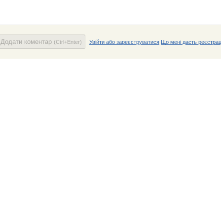
Додати коментар
(Ctrl+Enter)
Увійти або зареєструватися
Що мені дасть реєстрац