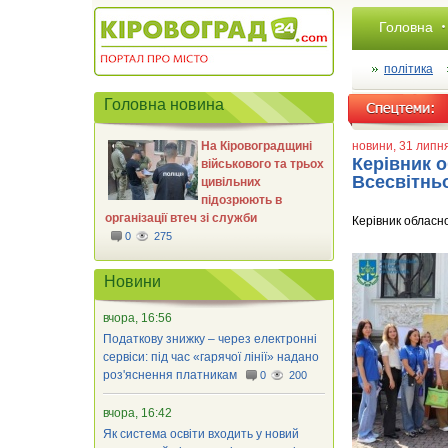
Головна
політика
Головна новина
На Кіровоградщині
новини
, 31 липн
Керівник о
військового та трьох
Всесвітнь
цивільних
підозрюють в
організації втеч зі служби
Керівник обласно
0
275
Новини
вчора, 16:56
Податкову знижку – через електронні
сервіси: під час «гарячої лінії» надано
роз'яснення платникам
0
200
вчора, 16:42
Як система освіти входить у новий