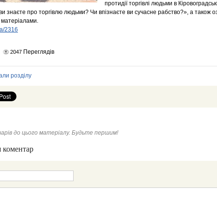
протидії торгівлі людьми в Кіровоградськ
ви знаєте про торгівлю людьми? Чи впізнаєте ви сучасне рабство?», а також 
 матеріалами.
ua/2316
Переглядів
2047
али розділу
арів до цього матеріалу. Будьте першим!
 коментар