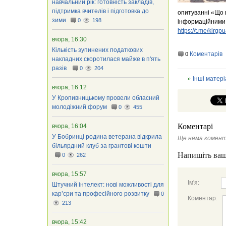
навчальний рік: готовність закладів,
підтримка вчителів і підготовка до
опитуванні «Що 
зими
0
198
інформаційними
https://t.me/kirgp
вчора, 16:30
Кількість зупинених податкових
Коментарів
0
накладних скоротилася майже в п'ять
разів
0
204
Інші матері
вчора, 16:12
У Кропивницькому провели обласний
молодіжний форум
0
455
Коментарі
вчора, 16:04
У Бобринці родина ветерана відкрила
Ще нема комент
більярдний клуб за грантові кошти
Напишіть ваш
0
262
вчора, 15:57
Ім'я:
Штучний інтелект: нові можливості для
кар’єри та професійного розвитку
0
Коментар:
213
вчора, 15:42