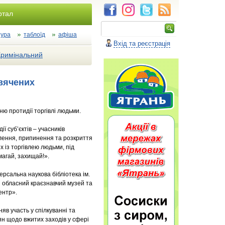
ртал
тура
таблоїд
афіша
Вхід та реєстрація
Кримінальний
свячених
ю протидії торгівлі людьми.
ї суб’єктів – учасників
влення, припинення та розкриття
 із торгівлею людьми, під
магай, захищай!».
рсальна наукова бібліотека ім.
й обласний краєзнавчий музей та
ентр».
яв участь у спілкуванні та
ян щодо вжитих заходів у сфері