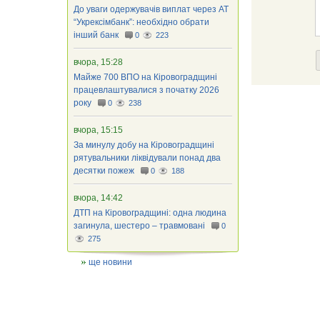
До уваги одержувачів виплат через АТ
“Укрексімбанк”: необхідно обрати
інший банк
0
223
вчора, 15:28
Майже 700 ВПО на Кіровоградщині
працевлаштувалися з початку 2026
року
0
238
вчора, 15:15
За минулу добу на Кіровоградщині
рятувальники ліквідували понад два
десятки пожеж
0
188
вчора, 14:42
ДТП на Кіровоградщині: одна людина
загинула, шестеро – травмовані
0
275
ще новини