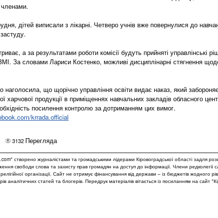
ї членами.
рудня, дітей виписали з лікарні. Четверо учнів вже повернулися до навч
 застуду.
риває, а за результатами роботи комісії будуть прийняті управлінські рі
МІ. За словами Лариси Костенко, можливі дисциплінарні стягнення щодо
.
о наголосила, що щорічно управління освіти видає наказ, який забороня
ої харчової продукції в приміщеннях навчальних закладів обласного цент
еобхідність посилення контролю за дотриманням цих вимог.
book.com/krrada.official
Перегляда
3132
.com" створено журналістами та громадськими лідерами Кіровоградської області задля роз
дження свободи слова та захисту прав громадян на доступ до інформації. Члени редколегії 
и релігійної організації. Сайт не отримує фінансування від держави – із бюджетів жодного рі
рів аналітичних статей та блогерів. Передрук матеріалів вітається із посиланням на сайт "