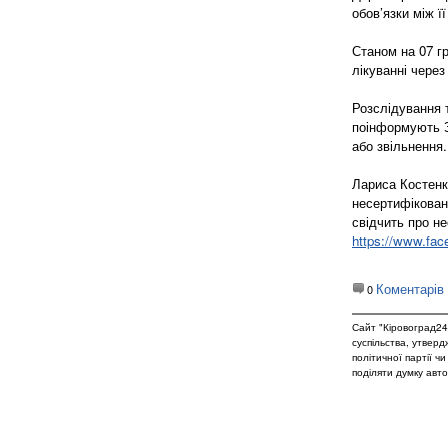
обов’язки між ї
Станом на 07 г
лікуванні через
Розслідування т
поінформують З
або звільнення
Лариса Костенк
несертифікован
свідчить про н
https://www.face
Коментарів
0
Сайт "Кіровоград24
суспільства, утвер
політичної партії ч
поділяти думку авто