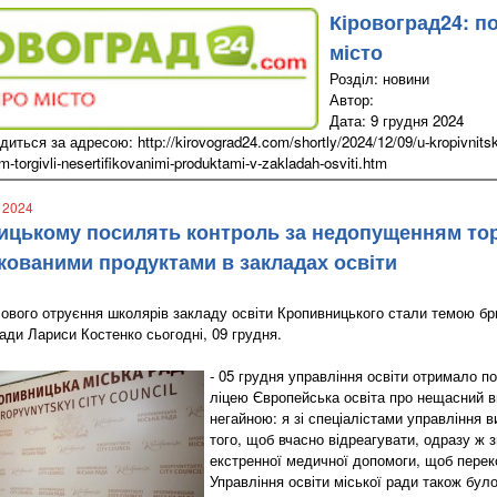
Кіровоград24: п
місто
Розділ: новини
Автор:
Дата: 9 грудня 2024
иться за адресою: http://kirovograd24.com/shortly/2024/12/09/u-kropivnitsko
torgivli-nesertifikovanimi-produktami-v-zakladah-osviti.htm
я 2024
ицькому посилять контроль за недопущенням тор
кованими продуктами в закладах освіти
ового отруєння школярів закладу освіти Кропивницького стали темою бр
ради Лариси Костенко сьогодні, 09 грудня.
- 05 грудня управління освіти отримало п
ліцею Європейська освіта про нещасний в
негайною: я зі спеціалістами управління в
того, щоб вчасно відреагувати, одразу ж з
екстренної медичної допомоги, щоб перек
Управління освіти міської ради також було