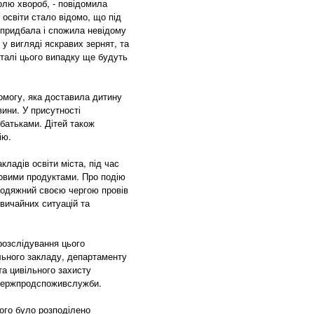
олю хвороб, - повідомила
 освіти стало відомо, що під
 придбала і спожила невідому
 у вигляді яскравих зернят, та
талі цього випадку ще будуть
омогу, яка доставила дитину
вини. У присутності
 батьками. Дітей також
ію.
ладів освіти міста, під час
човими продуктами. Про подію
лодяжний своєю чергою провів
звичайних ситуацій та
розслідування цього
льного закладу, департаменту
 та цивільного захисту
я держпродспоживслужби.
ого було розподілено