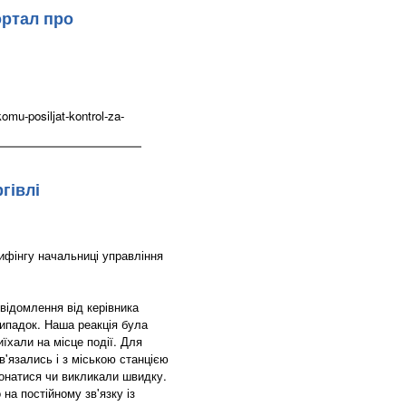
ортал про
mu-posiljat-kontrol-za-
гівлі
ифінгу начальниці управління
овідомлення від керівника
ипадок. Наша реакція була
иїхали на місце події. Для
в'язались і з міською станцією
онатися чи викликали швидку.
 на постійному зв'язку із