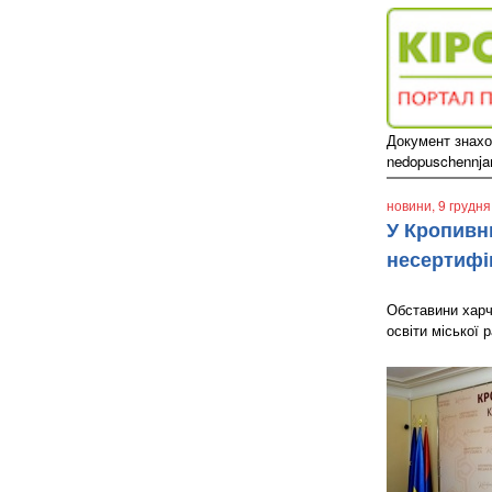
Документ знаход
nedopuschennjam-
новини
, 9 грудн
У Кропивн
несертифі
Обставини харч
освіти міської 