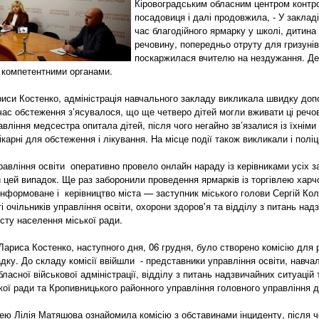
Кіровоградським обласним центром контр
посадовиця і далі продовжила, - У закладі
час благодійного ярмарку у школі, дитина
речовину, попередньо отруту для гризунів
поскаржилася вчителю на нездужання. Де
 компетентними органами.
иси Костенко, адміністрація навчального закладу викликала швидку доп
 час обстеження з’ясувалося, що ще четверо дітей могли вживати ці речо
авління медсестра опитала дітей, після чого негайно зв’язалися із їхніми
карні для обстеження і лікування. На місце події також викликали і поліц
авління освіти оперативно провело онлайн нараду із керівниками усіх зак
и цей випадок. Ще раз заборонили проведення ярмарків із торгівлею хар
інформоване і керівництво міста — заступник міського голови Сергій Ко
і очільників управління освіти, охорони здоров'я та відділу з питань над
сту населення міської ради.
Лариса Костенко, наступного дня, 06 грудня, було створено комісію для 
дку. До складу комісії ввійшли - представники управління освіти, навча
обласної військової адміністрації, відділу з питань надзвичайних ситуацій
кої ради та Кропивницького районного управління головного управлінн
ею Лілія Матяшова ознайомила комісію з обставинами інциденту, після ч