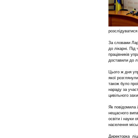
розслідуватися
За словами Лар
до лікарні. Під
працівників упр
доставили до лі
Цього ж дня упр
якої розглянул
також було про
нараду за участ
цивільного захи
Як повідомила 
нещасного випа
освіти і науки 
населення місь
Директорка ліц