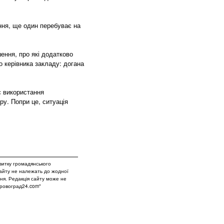
ання, ще один перебуває на
шення, про які додатково
 керівника закладу: догана
є використання
ру. Попри це, ситуація
витку громадянського
сайту не належать до жодної
вня. Редакція сайту може не
Кіровоград24.com"