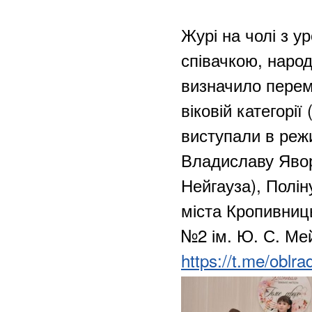
Журі на чолі з 
співачкою, наро
визначило перем
віковій категорії
виступали в реж
Владиславу Явор
Нейгауза), Полі
міста Кропивниц
№2 ім. Ю. С. Ме
https://t.me/oblr