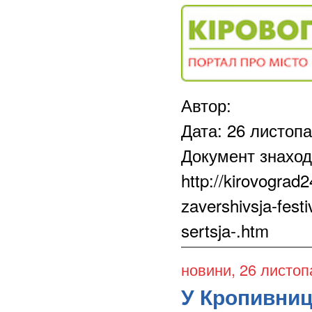
Автор:
Дата: 26 листоп
Документ знаход
http://kirovograd
zavershivsja-fest
sertsja-.htm
новини
, 26 листо
У Кропивни