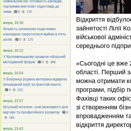
навчальний рік: готовність закладів,
підтримка вчителів і підготовка до
зими
0
170
Відкриття відбуло
вчора, 16:30
зайнятості Лілії 
Кількість зупинених податкових
накладних скоротилася майже в п'ять
військової адмініс
разів
0
170
середнього підпр
вчора, 16:12
У Кропивницькому провели обласний
«Сьогодні це вже 
молодіжний форум
0
386
області. Перший з
вчора, 16:04
У Бобринці родина ветерана відкрила
можна отримати кон
більярдний клуб за грантові кошти
програми, підбір п
0
223
Фахівці таких офі
вчора, 15:57
зі створенням біз
Штучний інтелект: нові можливості для
кар’єри та професійного розвитку
0
впровадженням та 
184
відкриття директо
вчора, 15:42