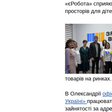
«єРобота» сприяю
просторів для діт
товарів на ринках.
В Олександрії
офі
Україні»
працювати
зайнятості за адр