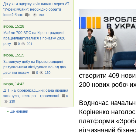
До уваги одержувачів виплат через АТ
“Укрексімбанк”: необхідно обрати
інший банк
0
190
вчора, 15:28
Майже 700 ВПО на Кіровоградщині
працевлаштувалися з початку 2026
року
0
201
вчора, 15:15
За минулу добу на Кіровоградщині
рятувальники ліквідували понад два
десятки пожеж
0
160
створити 409 нови
200 нових робочих
вчора, 14:42
ДТП на Кіровоградщині: одна людина
загинула, шестеро – травмовані
0
Водночас начальни
230
Коріненко наголо
ще новини
платформи «Зробле
вітчизняний бізнес