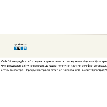
Сайт "Кіровоград24.com" створено журналістами та громадськими лідерами Кіровоград
Члени редколегії сайту не належать до жодної політичної партії чи релігійної організа
статей та блогерів. Передрук матеріалів вітається із посиланням на сайт "Кіровоград2