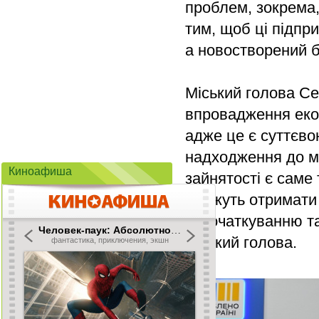
проблем, зокрема
тим, щоб ці підпр
а новостворений б
Міський голова Се
впровадження екон
адже це є суттєво
надходження до м
Киноафиша
зайнятості є саме
зможуть отримати 
започаткуванню та
міський голова.