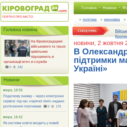
Головна
Новини
Фо
політика
економіка
Головна новина
Військ
Кропи
На Кіровоградщині
новини
, 2 жовтня 
військового та трьох
В Олександрі
цивільних
підозрюють в
підтримки м
організації втеч зі служби
Україні»
0
242
Новини
вчора, 16:56
Податкову знижку – через електронні
сервіси: під час «гарячої лінії» надано
роз'яснення платникам
0
170
вчора, 16:42
Як система освіти входить у новий