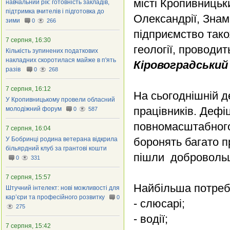
місті Кропивницьки
навчальний рік: готовність закладів,
підтримка вчителів і підготовка до
Олександрії, Знам’
зими
0
266
підприємство також
7 серпня, 16:30
геології, проводит
Кількість зупинених податкових
накладних скоротилася майже в п'ять
Кіровоградський
разів
0
268
7 серпня, 16:12
На сьогоднішній д
У Кропивницькому провели обласний
працівників. Дефі
молодіжний форум
0
587
повномасштабного
7 серпня, 16:04
У Бобринці родина ветерана відкрила
боронять багато п
більярдний клуб за грантові кошти
пішли добровольц
0
331
7 серпня, 15:57
Найбільша потреба
Штучний інтелект: нові можливості для
кар’єри та професійного розвитку
0
- слюсарі;
275
- водії;
7 серпня, 15:42