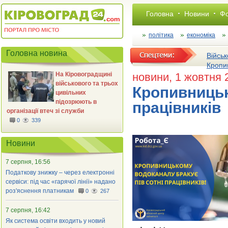
Головна
Новини
Фо
політика
економіка
Головна новина
Військ
Кропи
На Кіровоградщині
новини
, 1 жовтня 
військового та трьох
Кропивницьк
цивільних
підозрюють в
працівників
організації втеч зі служби
0
339
Новини
7 серпня, 16:56
Податкову знижку – через електронні
сервіси: під час «гарячої лінії» надано
роз'яснення платникам
0
267
7 серпня, 16:42
Як система освіти входить у новий