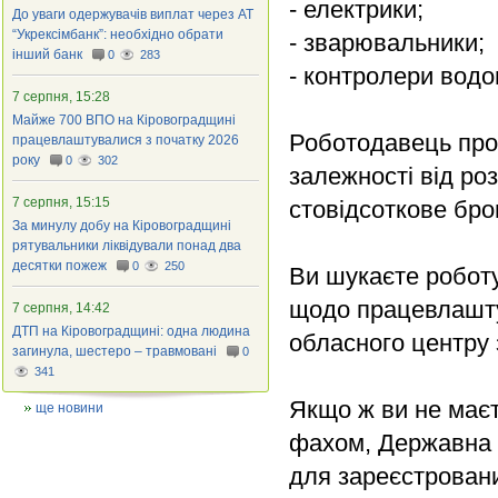
- електрики;
До уваги одержувачів виплат через АТ
“Укрексімбанк”: необхідно обрати
- зварювальники;
інший банк
0
283
- контролери водо
7 серпня, 15:28
Майже 700 ВПО на Кіровоградщині
Роботодавець проп
працевлаштувалися з початку 2026
року
0
302
залежності від ро
7 серпня, 15:15
стовідсоткове бр
За минулу добу на Кіровоградщині
рятувальники ліквідували понад два
десятки пожеж
0
250
Ви шукаєте робот
щодо працевлашту
7 серпня, 14:42
ДТП на Кіровоградщині: одна людина
обласного центру 
загинула, шестеро – травмовані
0
341
Якщо ж ви не маєте
ще новини
фахом, Державна с
для зареєстровани