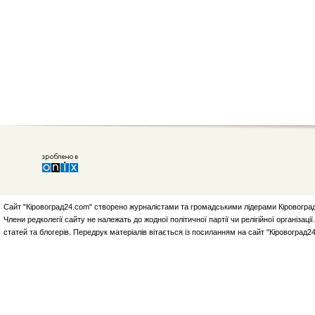
Сайт "Кіровоград24.com" створено журналістами та громадськими лідерами Кіровоград
Члени редколегії сайту не належать до жодної політичної партії чи релігійної організа
статей та блогерів. Передрук матеріалів вітається із посиланням на сайт "Кіровоград2