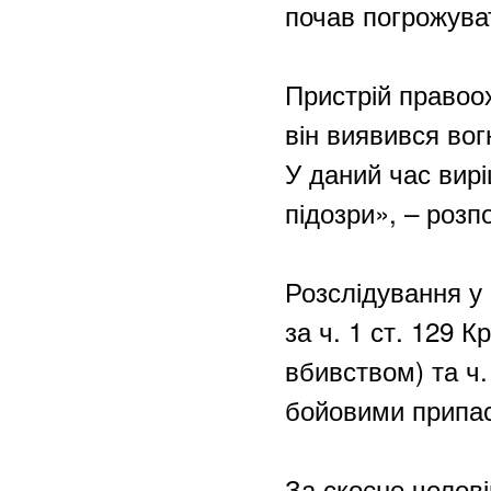
почав погрожува
Пристрій правоо
він виявився во
У даний час вир
підозри», – розп
Розслідування у
за ч. 1 ст. 129 
вбивством) та ч.
бойовими припас
За скоєне чолові