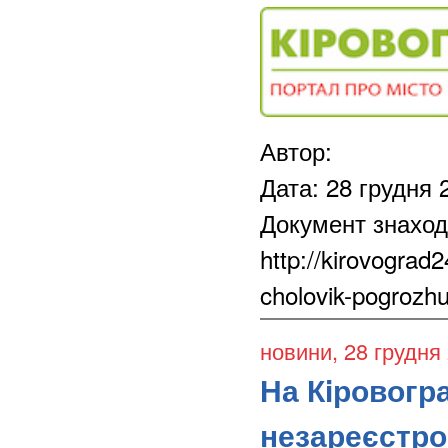
Автор:
Дата: 28 грудня 
Документ знаход
http://kirovograd
cholovik-pogrozh
новини
, 28 грудня
На Кiровогр
незареєстро