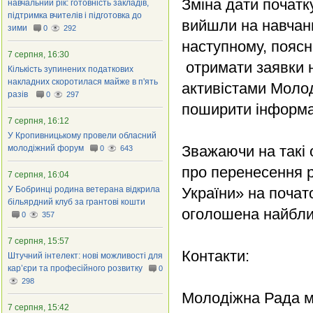
Зміна дати початк
навчальний рік: готовність закладів,
підтримка вчителів і підготовка до
вийшли на навчан
зими
0
292
наступному, поясн
7 серпня, 16:30
отримати заявки н
Кількість зупинених податкових
накладних скоротилася майже в п'ять
активістами Моло
разів
0
297
поширити інформа
7 серпня, 16:12
У Кропивницькому провели обласний
Зважаючи на такі
молодіжний форум
0
643
про перенесення р
7 серпня, 16:04
У Бобринці родина ветерана відкрила
України» на почат
більярдний клуб за грантові кошти
оголошена найбли
0
357
7 серпня, 15:57
Контакти:
Штучний інтелект: нові можливості для
кар’єри та професійного розвитку
0
298
Молодіжна Рада м
7 серпня, 15:42