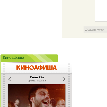
Додати комен
Киноафиша