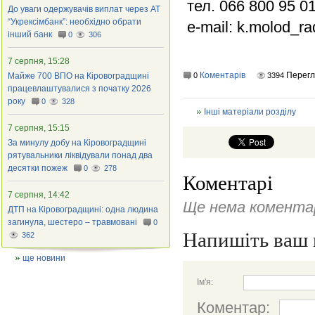
тел. 066 800 95 01
До уваги одержувачів виплат через АТ
“Укрексімбанк”: необхідно обрати
e-mail:
k.molod_ra
інший банк
0
306
7 серпня, 15:28
Коментарів
Перег
Майже 700 ВПО на Кіровоградщині
0
3394
працевлаштувалися з початку 2026
року
0
328
Інші матеріали розділу
7 серпня, 15:15
За минулу добу на Кіровоградщині
рятувальники ліквідували понад два
десятки пожеж
0
278
Коментарі
7 серпня, 14:42
Ще нема коментар
ДТП на Кіровоградщині: одна людина
загинула, шестеро – травмовані
0
Напишіть ваш 
362
ще новини
Ім'я:
Коментар: