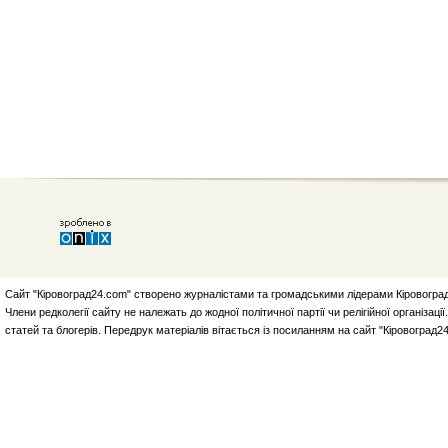
Сайт "Кіровоград24.com" створено журналістами та громадськими лідерами Кіровоград
Члени редколегії сайту не належать до жодної політичної партії чи релігійної організа
статей та блогерів. Передрук матеріалів вітається із посиланням на сайт "Кіровоград2