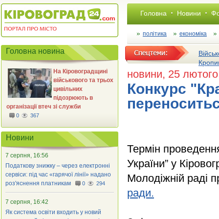
Головна
Новини
Фо
політика
економіка
Головна новина
Військ
Кропи
На Кіровоградщині
новини
, 25 лютого
військового та трьох
Конкурс "Кр
цивільних
підозрюють в
переноситьс
організації втеч зі служби
0
367
Новини
Термін проведення
7 серпня, 16:56
України” у Кірово
Податкову знижку – через електронні
сервіси: під час «гарячої лінії» надано
Молодіжній раді п
роз'яснення платникам
0
294
ради.
7 серпня, 16:42
Як система освіти входить у новий