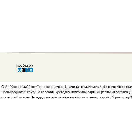
Сайт "Кіровоград24.com" створено журналістами та громадськими лідерами Кіровоград
Члени редколегії сайту не належать до жодної політичної партії чи релігійної організа
статей та блогерів. Передрук матеріалів вітається із посиланням на сайт "Кіровоград2