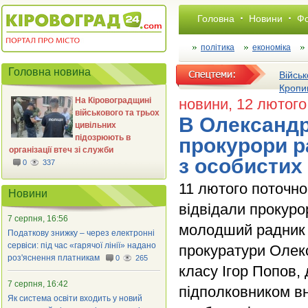
Головна
Новини
Фо
політика
економіка
Головна новина
Військ
Кропи
На Кіровоградщині
новини
, 12 лютого
військового та трьох
В Олександр
цивільних
підозрюють в
прокурори р
організації втеч зі служби
з особистих
0
337
11 лютого поточн
Новини
відвідали прокуро
7 серпня, 16:56
молодший радник 
Податкову знижку – через електронні
сервіси: під час «гарячої лінії» надано
прокуратури Олекс
роз'яснення платникам
0
265
класу Ігор Попов,
7 серпня, 16:42
підполковником вн
Як система освіти входить у новий