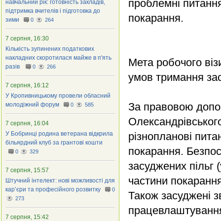
проблемні питання
навчальний рік: готовність закладів,
підтримка вчителів і підготовка до
покарання.
зими
0
264
7 серпня, 16:30
Кількість зупинених податкових
накладних скоротилася майже в п'ять
Мета робочого віз
разів
0
266
умов тримання зас
7 серпня, 16:12
У Кропивницькому провели обласний
За правовою допо
молодіжний форум
0
585
Олександрівського
7 серпня, 16:04
У Бобринці родина ветерана відкрила
різнопланові пита
більярдний клуб за грантові кошти
покарання. Безпос
0
329
засуджених пільг 
7 серпня, 15:57
частини покарання
Штучний інтелект: нові можливості для
кар’єри та професійного розвитку
0
Також засуджені 
273
працевлаштування
7 серпня, 15:42