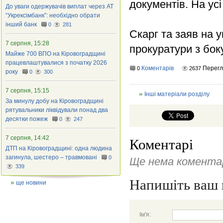
документів. На усі
До уваги одержувачів виплат через АТ
“Укрексімбанк”: необхідно обрати
інший банк
0
281
Скарг та заяв на 
7 серпня, 15:28
прокуратури з бок
Майже 700 ВПО на Кіровоградщині
працевлаштувалися з початку 2026
Коментарів
Перегл
0
2637
року
0
300
7 серпня, 15:15
Інші матеріали розділу
За минулу добу на Кіровоградщині
рятувальники ліквідували понад два
десятки пожеж
0
247
7 серпня, 14:42
Коментарі
ДТП на Кіровоградщині: одна людина
загинула, шестеро – травмовані
0
Ще нема коментар
339
Напишіть ваш 
ще новини
Ім'я: