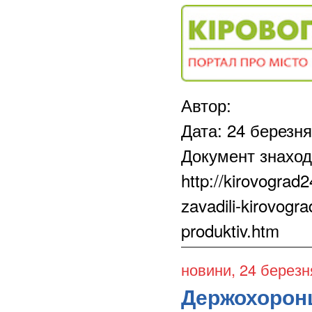
Автор:
Дата: 24 березн
Документ знаход
http://kirovograd
zavadili-kirovogra
produktiv.htm
новини
, 24 березн
Держохоронц