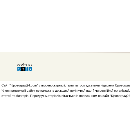
Сайт "Кіровоград24.com" створено журналістами та громадськими лідерами Кіровоград
Члени редколегії сайту не належать до жодної політичної партії чи релігійної організа
статей та блогерів. Передрук матеріалів вітається із посиланням на сайт "Кіровоград2