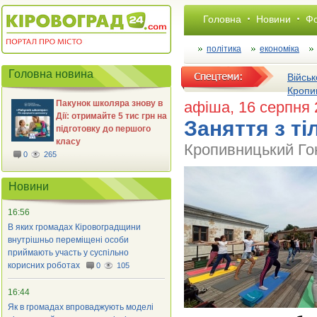
Головна
Новини
Фо
політика
економіка
Головна новина
Військ
Кропи
Пакунок школяра знову в
афіша
, 16 серпня
Дії: отримайте 5 тис грн на
​Заняття з т
підготовку до першого
класу
Кропивницький Го
0
265
Новини
16:56
В яких громадах Кіровоградщини
внутрішньо переміщені особи
приймають участь у суспільно
корисних роботах
0
105
16:44
Як в громадах впроваджують моделі