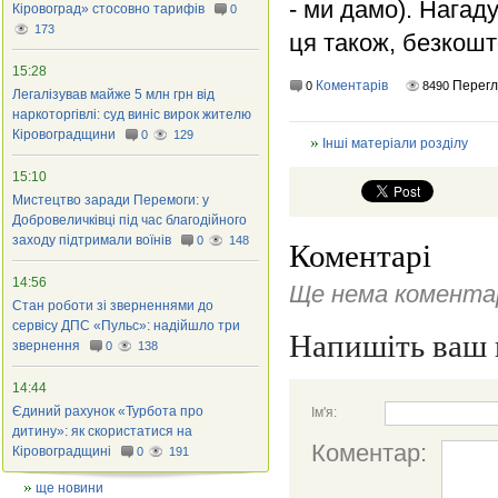
- ми дамо). Нагаду
Кіровоград» стосовно тарифів
0
173
ця також, безкошт
15:28
Коментарів
Перегл
0
8490
Легалізував майже 5 млн грн від
наркоторгівлі: суд виніс вирок жителю
Кіровоградщини
0
129
Інші матеріали розділу
15:10
Мистецтво заради Перемоги: у
Добровеличківці під час благодійного
заходу підтримали воїнів
0
148
Коментарі
14:56
Ще нема коментар
Стан роботи зі зверненнями до
сервісу ДПС «Пульс»: надійшло три
Напишіть ваш 
звернення
0
138
14:44
Єдиний рахунок «Турбота про
Ім'я:
дитину»: як скористатися на
Коментар:
Кіровоградщині
0
191
ще новини