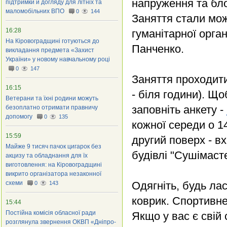
напруження та бло
підтримки й догляду для літніх та
маломобільних ВПО
0
144
Заняття стали мож
16:28
гуманітарної орган
На Кіровоградщині готуються до
Панченко.
викладання предмета «Захист
України» у новому навчальному році
0
147
​Заняття проходит
16:15
- біля години). Що
Ветерани та їхні родини можуть
заповніть анкету -
безоплатно отримати правничу
допомогу
0
135
кожної середи о 1
15:59
другий поверх - вх
Майже 9 тисяч пачок цигарок без
будівлі "Сушімасте
акцизу та обладнання для їх
виготовлення: на Кіровоградщині
викрито організатора незаконної
схеми
​Одягніть, будь ла
0
143
коврик. Спортивне
15:44
Постійна комісія обласної ради
Якщо у вас є свій 
розглянула звернення ОКВП «Дніпро-