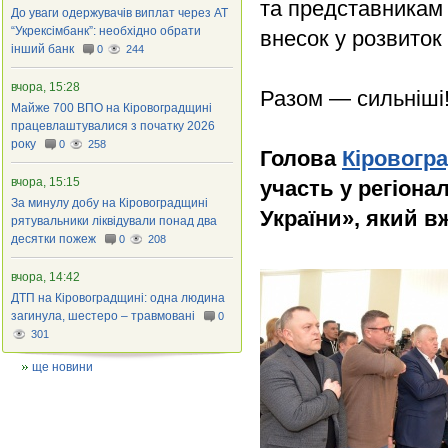
та представникам 
До уваги одержувачів виплат через АТ
“Укрексімбанк”: необхідно обрати
внесок у розвиток
інший банк
0
244
вчора, 15:28
Разом — сильніші!
Майже 700 ВПО на Кіровоградщині
працевлаштувалися з початку 2026
року
0
258
Голова
Кіровогра
вчора, 15:15
участь у регіон
За минулу добу на Кіровоградщині
України», який в
рятувальники ліквідували понад два
десятки пожеж
0
208
вчора, 14:42
ДТП на Кіровоградщині: одна людина
загинула, шестеро – травмовані
0
301
ще новини