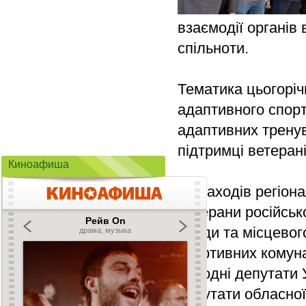
взаємодії органів 
спільноти.
Тематика цьогоріч
адаптивного спорту
адаптивних тренув
підтримці ветеран
Киноафиша
До заходів регіон
ветерани російськ
влади та місцево
спортивних комун
народні депутати 
депутати обласної