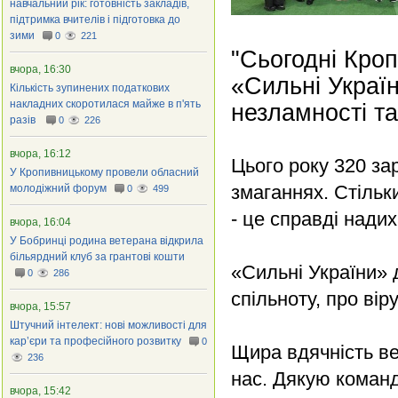
навчальний рік: готовність закладів,
підтримка вчителів і підготовка до
зими
0
221
"Сьогодні Кро
вчора, 16:30
«Сильні Україн
Кількість зупинених податкових
накладних скоротилася майже в п'ять
незламності та
разів
0
226
вчора, 16:12
Цього року 320 за
У Кропивницькому провели обласний
змаганнях. Стільки
молодіжний форум
0
499
- це справді надих
вчора, 16:04
У Бобринці родина ветерана відкрила
більярдний клуб за грантові кошти
«Сильні України» 
0
286
спільноту, про вір
вчора, 15:57
Штучний інтелект: нові можливості для
кар’єри та професійного розвитку
0
Щира вдячність ве
236
нас. Дякую команд
вчора, 15:42