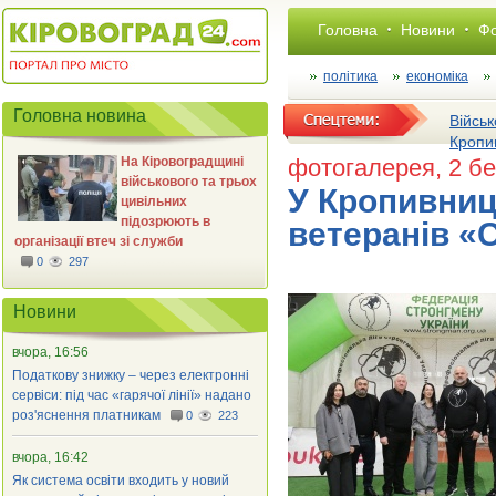
Головна
Новини
Фо
політика
економіка
Головна новина
Військ
Кропи
На Кіровоградщині
фотогалерея
, 2 б
військового та трьох
У Кропивниц
цивільних
підозрюють в
ветеранів «
організації втеч зі служби
0
297
Новини
вчора, 16:56
Податкову знижку – через електронні
сервіси: під час «гарячої лінії» надано
роз'яснення платникам
0
223
вчора, 16:42
Як система освіти входить у новий