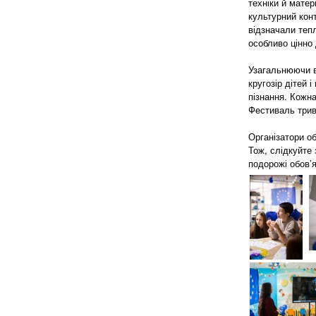
техніки й мате
культурний кон
відзначали теп
особливо цінно
Узагальнюючи в
кругозір дітей 
пізнання. Кожна
Фестиваль трив
Організатори об
Тож, слідкуйте 
подорожі обов’