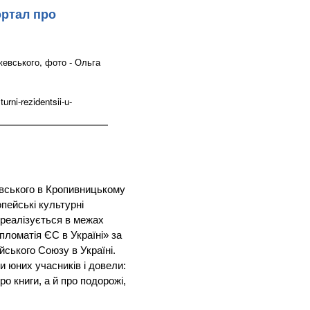
ортал про
жевського, фото - Ольга
rni-rezidentsii-u-
евського в Кропивницькому
пейські культурні
 реалізується в межах
пломатія ЄС в Україні» за
ського Союзу в Україні.
и юних учасників і довели:
о книги, а й про подорожі,