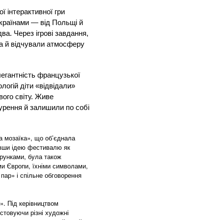
ї інтерактивної гри
країнами — від Польщі й
ва. Через ігрові завдання,
 а й відчували атмосферу
егантність французької
логій діти «відвідали»
вого світу. Живе
нурення й залишили по собі
а мозаїка», що об’єднала
ивши ідею фестивалю як
арунками, була також
ми Європи, їхніми символами,
пар» і спільне обговорення
». Під керівництвом
стовуючи різні художні