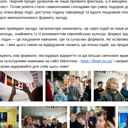
ріали. Творчий процес дозволив не лише проявити фантазію, а й емоційно
текст. Готові роботи стали символічними спогадами про уявну подорож 
лу атмосферу події, доступну подачу інформації та вдале поєднання пізн
 для міжпоколіннєвого формату заходу.
же проведені заходи, організатори зазначають: ця серія подій не лише 
і молодь, знайомить їх із різноманіттям європейських культур, формує відк
 подія — це поєднання навчання, гри та сучасних форматів, які особливо
ає, і вже цього тижня на відвідувачів чекають ще кілька подій, що про
іцяють нові формати, несподівані відкриття та ще більше святкових враж
за культурними новинами на сайті бібліотеки -
https://library.kr.ua/
і наприк
язково відкривайте для себе щось нове!