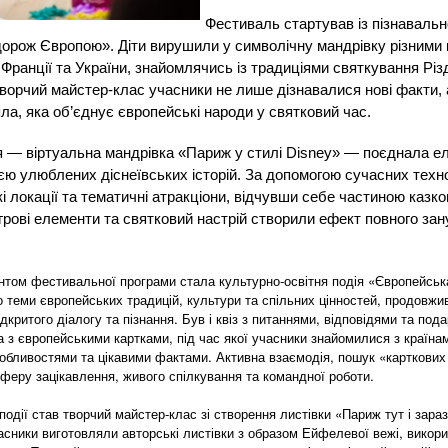
Фестиваль стартував із пізнавально
дорож Європою». Діти вирушили у символічну мандрівку різними 
Франції та України, знайомлячись із традиціями святкування Різд
творчий майстер-клас учасники не лише дізнавалися нові факти,
пла, яка об’єднує європейські народи у святковий час.
я — віртуальна мандрівка «Париж у стилі Disney» — поєднала ел
ією улюблених діснеївських історій. За допомогою сучасних техно
кі локації та тематичні атракціони, відчувши себе частиною казко
ігрові елементи та святковий настрій створили ефект повного за
том фестивальної програми стала культурно-освітня подія «Європейськ
 теми європейських традицій, культури та спільних цінностей, продовж
дкритого діалогу та пізнання. Був і квіз з питаннями, відповідями та под
а з європейськими картками, під час якої учасники знайомилися з країна
обливостями та цікавими фактами. Активна взаємодія, пошук «карткових 
феру зацікавлення, живого спілкування та командної роботи.
дії став творчий майстер-клас зі створення листівки «Париж тут і зараз
асники виготовляли авторські листівки з образом Ейфелевої вежі, викори