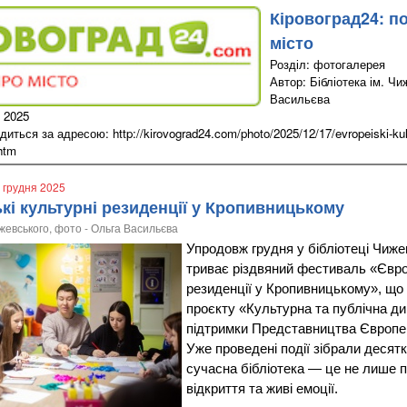
Кіровоград24: п
місто
Розділ: фотогалерея
Автор: Бібліотека ім. Чи
Васильєва
 2025
ться за адресою: http://kirovograd24.com/photo/2025/12/17/evropeiski-kultu
htm
7 грудня 2025
кі культурні резиденції у Кропивницькому
ижевського, фото - Ольга Васильєва
Упродовж грудня у бібліотеці Чиж
триває різдвяний фестиваль «Євро
резиденції у Кропивницькому», що
проєкту «Культурна та публічна ди
підтримки Представництва Європей
Уже проведені події зібрали десятк
сучасна бібліотека — це не лише пр
відкриття та живі емоції.