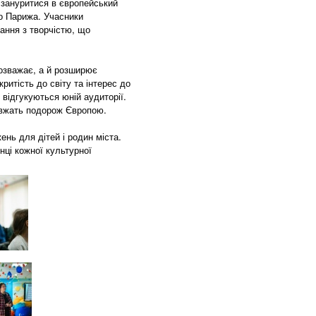
 зануритися в європейський
до Парижа. Учасники
ання з творчістю, що
розважає, а й розширює
ритість до світу та інтерес до
 відгукуються юній аудиторії.
довжать подорож Європою.
ень для дітей і родин міста.
інці кожної культурної