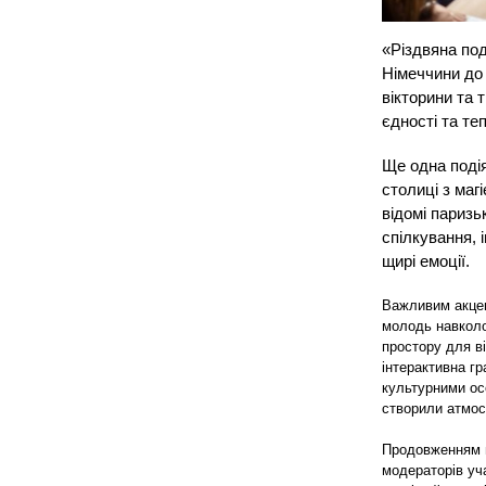
«Різдвяна по
Німеччини до 
вікторини та 
єдності та те
Ще одна поді
столиці з маг
відомі паризь
спілкування, 
щирі емоції.
Важливим акцен
молодь навколо
простору для ві
інтерактивна гр
культурними ос
створили атмос
Продовженням по
модераторів уч