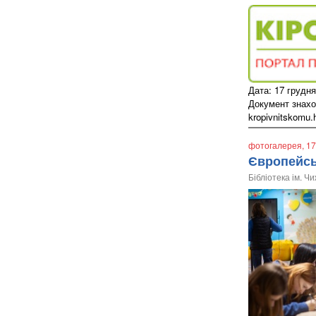
Дата: 17 грудня
Документ знаходи
kropivnitskomu.
фотогалерея
, 1
Європейсь
Бібліотека ім. Ч