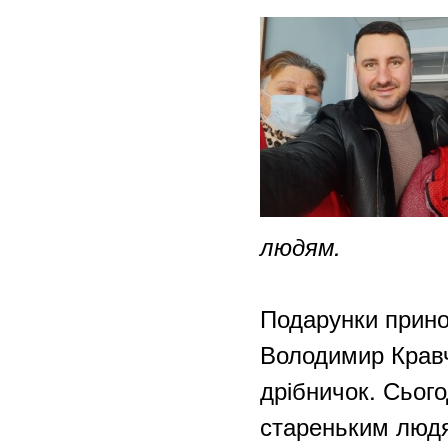
людям.​
​Подарунки прин
Володимир Кравч
дрібничок. Сьог
стареньким людя