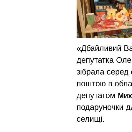
«Дбайливий В
депутатка Олек
зібрала серед
поштою в обла
Мих
депутатом
подаруночки д
селищі.