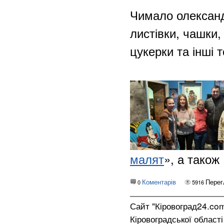
Чимало олександ
листівки, чашки,
цукерки та інші 
малят
», а також
Коментарів
Перег
0
5916
Сайт "Кіровоград24.co
Кіровоградської област