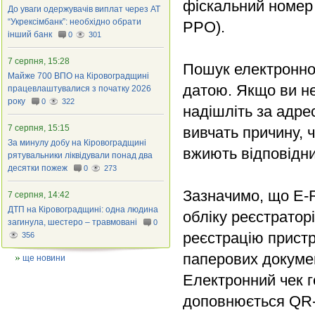
фіскальний номер 
До уваги одержувачів виплат через АТ
“Укрексімбанк”: необхідно обрати
РРО).
інший банк
0
301
7 серпня, 15:28
Пошук електронног
Майже 700 ВПО на Кіровоградщині
датою. Якщо ви не
працевлаштувалися з початку 2026
року
0
322
надішліть за адр
7 серпня, 15:15
вивчать причину, 
За минулу добу на Кіровоградщині
вжиють відповідни
рятувальники ліквідували понад два
десятки пожеж
0
273
Зазначимо, що E-R
7 серпня, 14:42
ДТП на Кіровоградщині: одна людина
обліку реєстратор
загинула, шестеро – травмовані
0
реєстрацію пристр
356
паперових докумен
ще новини
Електронний чек г
доповнюється QR-к