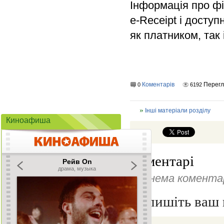
Інформація про фі
e-Receipt і досту
як платником, так 
Коментарів
Перег
0
6192
Інші матеріали розділу
Киноафиша
Коментарі
Ще нема коментар
Напишіть ваш 