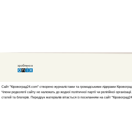
Сайт "Кіровоград24.com" створено журналістами та громадськими лідерами Кіровоград
Члени редколегії сайту не належать до жодної політичної партії чи релігійної організа
статей та блогерів. Передрук матеріалів вітається із посиланням на сайт "Кіровоград2