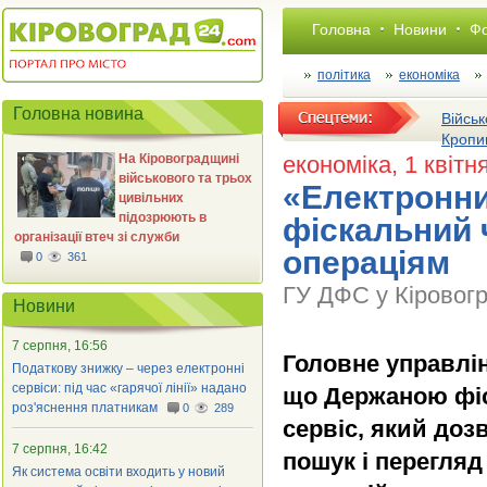
Головна
Новини
Фо
політика
економіка
Головна новина
Військ
Кропи
На Кіровоградщині
економіка
, 1 квітн
військового та трьох
«Електронни
цивільних
підозрюють в
фіскальний 
організації втеч зі служби
операціям
0
361
ГУ ДФС у Кіровогр
Новини
7 серпня, 16:56
Головне управлін
Податкову знижку – через електронні
сервіси: під час «гарячої лінії» надано
що Держаною фі
роз'яснення платникам
0
289
сервіс, який доз
7 серпня, 16:42
пошук і перегляд
Як система освіти входить у новий