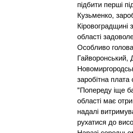
підбити перші пі
Кузьменко, заро
Кіровоградщині з
області задоволе
Особливо голова
Гайворонський, 
Новомиргородськ
заробітна плата 
"Попереду іще б
області має отри
надалі витримува
рухатися до висо
Наразі середньо