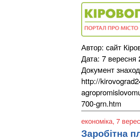
Автор: сайт Кір
Дата: 7 вересня 
Документ знаход
http://kirovograd
agropromislovomu-
700-grn.htm
економіка
, 7 вере
Заробітна п