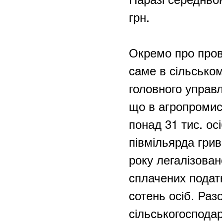
грн.
Окремо про прова
саме в сільсько
головного управл
що в агропромис
понад 31 тис. ос
півмільярда грив
року легалізован
сплачених подат
сотень осіб. Раз
сільськогоспода