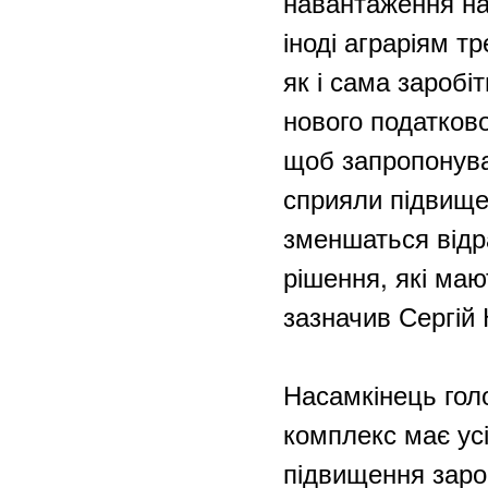
навантаження на 
іноді аграріям тр
як і сама заробі
нового податково
щоб запропонуват
сприяли підвище
зменшаться відра
рішення, які маю
зазначив Сергій
Насамкінець гол
комплекс має усі
підвищення заро