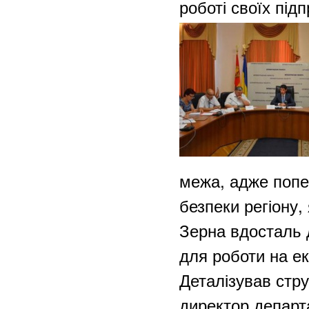
роботі своїх під
межа, адже попер
безпеки регіону,
Зерна вдосталь 
для роботи на ек
Деталізував стру
директор департ