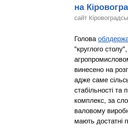
на Кіровогр
сайт Кіровоградсь
Голова
облдержа
"круглого столу"
агропромисловом
винесено на розг
адже саме сільс
стабільності та 
комплекс, за сл
валовому виробн
мають достатні 