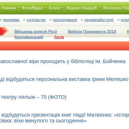
Новини
Фото/Відео
Блоги
Журнал ЛанруЖ
Кінотеатр По
економіка
суспільство
розслiдування
надзвичайні події
куль
Військова агресія Росії
Вибори Президента 2019
Кропивницький
Архів
вославної віри проходить у бібліотеці ім. Бойченка
аді відбудеться персональна виставка Ірини Мелешко
театру ляльок – 75 (ФОТО)
 відбудеться презентація книг Надії Матвієнко: «Істор
івка: віхи минулого та сьогодення»