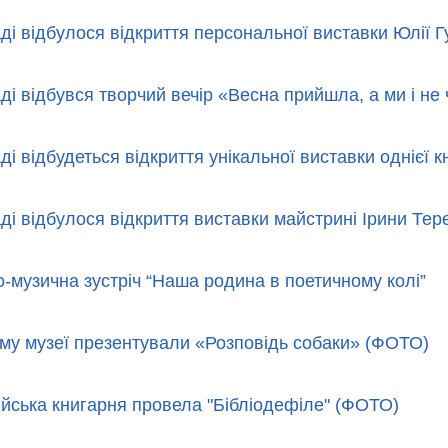
аді відбулося відкриття персональної виставки Юлії 
ді відбувся творчий вечір «Весна прийшла, а ми і не
ді відбудеться відкриття унікальної виставки однієї к
аді відбулося відкриття виставки майстрині Ірини Те
о-музична зустріч “Наша родина в поетичному колі”
му музеї презентували «Розповідь собаки» (ФОТО)
йська книгарня провела "Бібліодефіле" (ФОТО)