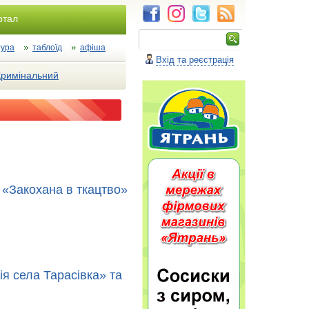
ртал
тура
таблоїд
афіша
Вхід та реєстрація
Кримінальний
 «Закохана в ткацтво»
ія села Тарасівка» та