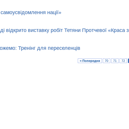
 самоусвідомлення нації»
ді відкрито виставку робіт Тетяни Протчевої «Краса з
ожемо: Тренінг для переселенців
< Попередня
70
71
72