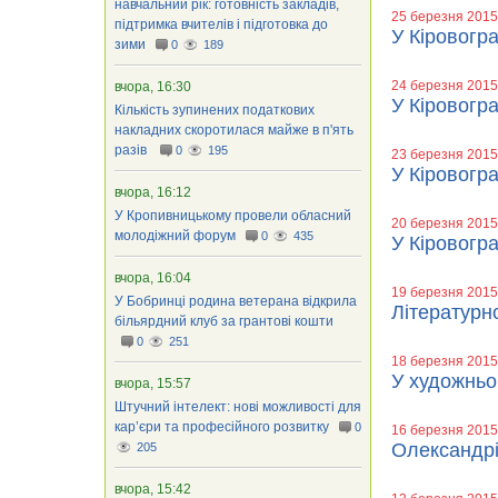
навчальний рік: готовність закладів,
25 березня 2015
підтримка вчителів і підготовка до
У Кіровогр
зими
0
189
24 березня 2015
вчора, 16:30
У Кіровогра
Кількість зупинених податкових
накладних скоротилася майже в п'ять
разів
0
195
23 березня 2015
У Кіровогра
вчора, 16:12
У Кропивницькому провели обласний
20 березня 2015
молодіжний форум
0
435
У Кіровогр
вчора, 16:04
19 березня 2015
У Бобринці родина ветерана відкрила
Літературн
більярдний клуб за грантові кошти
0
251
18 березня 2015
У художньо
вчора, 15:57
Штучний інтелект: нові можливості для
кар’єри та професійного розвитку
0
16 березня 2015
Олександрі
205
вчора, 15:42