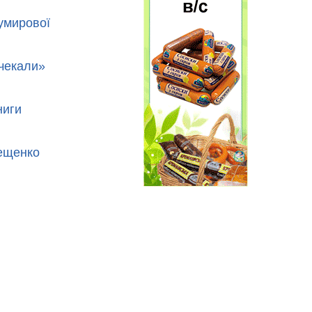
Гумирової
 чекали»
ниги
рещенко