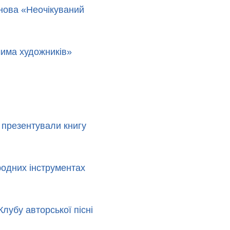
янова «Неочікуваний
чима художників»
о презентували книгу
родних інструментах
лубу авторської пісні