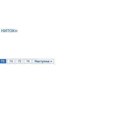
 ниток»
73
74
75
76
Наступна >