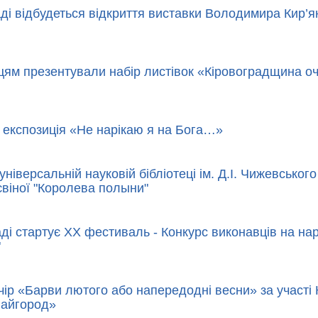
аді відбудеться відкриття виставки Володимира Кир’
цям презентували набір листівок «Кіровоградщина о
 експозиція «Не нарікаю я на Бога…»
універсальній науковій бібліотеці ім. Д.І. Чижевськог
віної "Королева полыни"
аді стартує XX фестиваль - Конкурс виконавців на на
"
чір «Барви лютого або напередодні весни» за участі К
«Байгород»