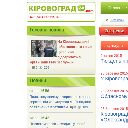
Головна
політика
Головна новина
На Кіровоградщині
культура
військового та трьох
цивільних
2 квітня 2015
підозрюють в
Тиждень пра
організації втеч зі служби
0
265
26 березня 2015
У Кіровогр
Новини
вчора, 16:56
26 березня 2015
Обласному 
Податкову знижку – через електронні
сервіси: під час «гарячої лінії» надано
роз'яснення платникам
0
189
25 березня 2015
Кіровограді
вчора, 16:42
«Олександр
Як система освіти входить у новий