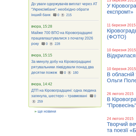
13 березня 2015
До уваги одержувачів виплат через АТ
У Кіровогр
“Укрексімбанк”: необхідно обрати
експромт»
інший банк
0
215
11 березня 2015
вчора, 15:28
Кіровоград
Майже 700 ВПО на Кіровоградщині
(ФОТО)
працевлаштувалися з початку 2026
року
0
228
10 березня 2015
Відкрилася
вчора, 15:15
За минулу добу на Кіровоградщині
рятувальники ліквідували понад два
10 березня 2015
десятки пожеж
0
180
В обласній 
Ольги Полє
вчора, 14:42
ДТП на Кіровоградщині: одна людина
26 лютого 2015
загинула, шестеро – травмовані
0
В Кіровогр
259
"Провесінь
ще новини
24 лютого 2015
Творчий ве
та поезії 