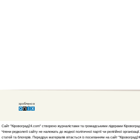
Сайт "Кіровоград24.com" створено журналістами та громадськими лідерами Кіровоград
Члени редколегії сайту не належать до жодної політичної партії чи релігійної організа
статей та блогерів. Передрук матеріалів вітається із посиланням на сайт "Кіровоград2