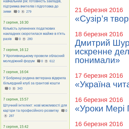
навчальний рік: готовність закладів,
підтримка вчителів і підготовка до
21 березня 2016
зими
0
279
«Сузір’я творч
7 серпня, 16:30
Кількість зупинених податкових
18 березня 2016
накладних скоротилася майже в п'ять
разів
0
280
Дмитрий Шуро
искренне дел
7 серпня, 16:12
У Кропивницькому провели обласний
понимали»
молодіжний форум
0
612
7 серпня, 16:04
17 березня 2016
У Бобринці родина ветерана відкрила
«Україна чит
більярдний клуб за грантові кошти
0
343
16 березня 2016
7 серпня, 15:57
Штучний інтелект: нові можливості для
«Уроки Мері 
кар’єри та професійного розвитку
0
287
16 березня 2016
7 серпня, 15:42