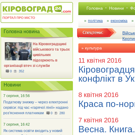
Головна
Новини
Фо
політика
економіка
Головна новина
Військ
Кропи
На Кіровоградщині
культура
військового та трьох
цивільних
11 квітня 2016
підозрюють в
організації втеч зі служби
Кіровоградця
0
352
конфлікт в Ук
Новини
8 квітня 2016
7 серпня, 16:56
Краса по-нор
Податкову знижку – через електронні
сервіси: під час «гарячої лінії» надано
роз'яснення платникам
0
280
7 квітня 2016
7 серпня, 16:42
Весна. Книга.
Як система освіти входить у новий