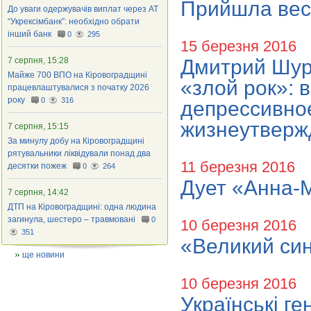
Прийшла весн
До уваги одержувачів виплат через АТ
“Укрексімбанк”: необхідно обрати
інший банк
0
295
15 березня 2016
7 серпня, 15:28
Дмитрий Шуро
Майже 700 ВПО на Кіровоградщині
«злой рок»: 
працевлаштувалися з початку 2026
року
0
316
депрессивное
жизнеутвер
7 серпня, 15:15
За минулу добу на Кіровоградщині
рятувальники ліквідували понад два
11 березня 2016
десятки пожеж
0
264
Дует «Анна-М
7 серпня, 14:42
ДТП на Кіровоградщині: одна людина
загинула, шестеро – травмовані
0
10 березня 2016
351
«Великий син
ще новини
10 березня 2016
Українські ге