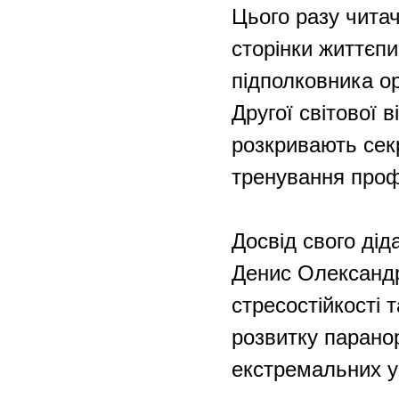
Цього разу читач
сторінки життєпи
підполковника ор
Другої світової в
розкривають сек
тренування проф
Досвід свого дід
Денис Олександр
стресостійкості 
розвитку парано
екстремальних у