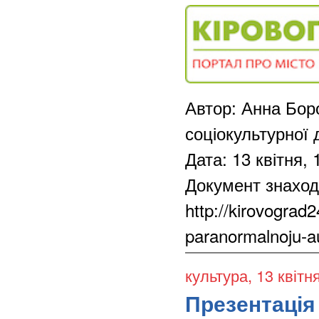
Автор: Анна Боро
соціокультурної 
Дата: 13 квітня, 
Документ знаход
http://kirovograd
paranormalnoju-a
культура
, 13 квітн
Презентаці