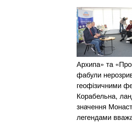
Архипа» та «Проб
фабули нерозрив
геофізичними фе
Корабельна, ла
значення Монаст
легендами вважа