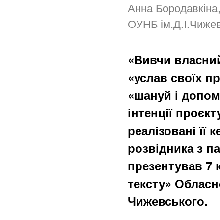
Анна Бородавкіна,
ОУНБ ім.Д.І.Чиже
«Вивчи власний
«услав своїх пр
«шануй і допома
інтенції проєк
реалізовані її 
розвідника з 
презентував 7 к
тексту» Обласно
Чижевського.