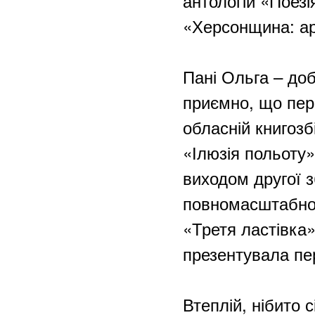
антологій «Поезі
«Херсонщина: ар
Пані Ольга – до
приємно, що перш
обласній книгозб
«Ілюзія польоту»
виходом другої з
повномасштабного
«Третя ластівка»
презентувала пе
Втеплій, нібито 