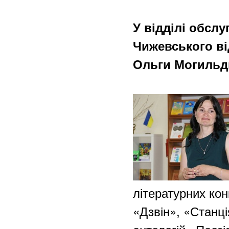
У відділі обсл
Чижевського ві
Ольги Могильди
літературних кон
«Дзвін», «Станці