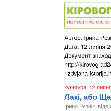
Автор: Ірина Рєз
Дата: 12 липня 
Документ знаход
http://kirovograd
rizdvjana-istorija.
культура
, 12 липн
Лакі, або Ща
Ірина Рєзнік, відд