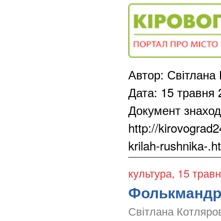
Автор: Світлана
Дата: 15 травня 
Документ знаход
http://kirovograd
krilah-rushnika-.h
культура
, 15 трав
Фолькмандрі
Світлана Котляро