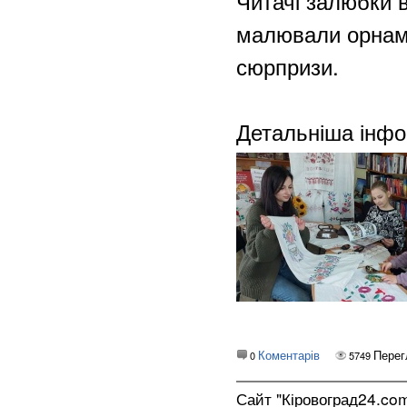
Читачі залюбки в
малювали орнаме
сюрпризи.
Детальніша інфор
Коментарів
Перег
0
5749
Сайт "Кіровоград24.co