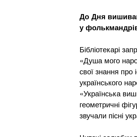
До Дня вишиван
у фолькмандрів
Бібліотекарі зап
«Душа мого наро
свої знання про 
українського нар
«Українська виши
геометричні фігу
звучали пісні ук