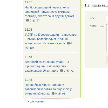
12:36
Напишіть ваш
На Кіровоградщині переселенка
вишиває й популяризує символи
громади, яка стала їй другим домом
Ім'я:
0
87
Коментар:
12:18
У ДТП на Кіровоградщині травмувався
9-річний велосипедист: поліція
встановлює обставини аварії
0
119
11:55
Тепловий та сонячний удари: на
Кіровоградщині з початку літа
зафіксували 16 випадків
0
71
11:45
Поліцейські Кіровоградщини
затримали чоловіка за підозрою у
вчиненні вбивства
0
91
ще новини