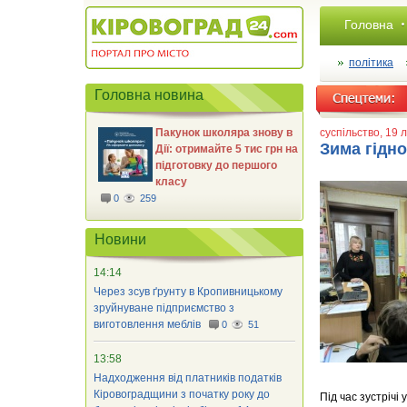
Головна
політика
Головна новина
Пакунок школяра знову в
суспільство
, 19 
Зима гідно
Дії: отримайте 5 тис грн на
підготовку до першого
класу
0
259
Новини
14:14
Через зсув ґрунту в Кропивницькому
зруйнуване підприємство з
виготовлення меблів
0
51
13:58
Надходження від платників податків
Кіровоградщини з початку року до
Під час зустрічі