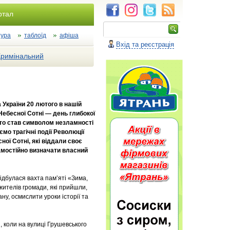
ртал
тура
таблоїд
афіша
Вхід та реєстрація
Кримінальний
 України 20 лютого в нашій
Небесної Сотні — день глибокої
хто став символом незламності
мо трагічні події Революції
ної Сотні, які віддали своє
 самостійно визначати власний
 відбулася вахта пам’яті «Зима,
жителів громади, які прийшли,
у, осмислити уроки історії та
я, коли на вулиці Грушевського