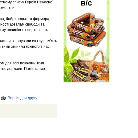
тному списку Героїв Небесної
пожертви.
нка, бобринецького фермера,
аності ідеалам свободи та
ьку позицію та жертовність.
овчання вшанували світлу пам’ять
 зими змінили кожного з нас і
м для всіх поколінь. Їхня
бутнє держави. Пам’ятаємо.
Версія для друку