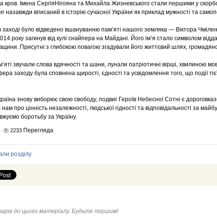
 кров. Імена СергіяНігояна та Михайла Жизневського стали першими у скорбо
виг назавжди вписаний в історію сучасної України як приклад мужності та само
в заході було відведено вшануванню пам’яті нашого земляка — Віктора Чміле
014 року загинув від кулі снайпера на Майдані. Його ім’я стало символом відд
івщини. Присутні з глибокою повагою згадували його життєвий шлях, громадянс
м’яті звучали слова вдячності та шани, лунали патріотичні вірші, хвилиною м
ера заходу була сповнена щирості, єдності та усвідомлення того, що події тієї
країна знову виборює свою свободу, подвиг Героїв Небесної Сотні є дороговказо
 нам про цінність незалежності, людської гідності та відповідальності за май
жуємо боротьбу за Україну.
Перегляда
2233
али розділу
арів до цього матеріалу. Будьте першим!