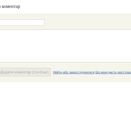
 коментар
Додати коментар
(Ctrl+Enter)
Увійти або зареєструватися
Що мені дасть реєстрац