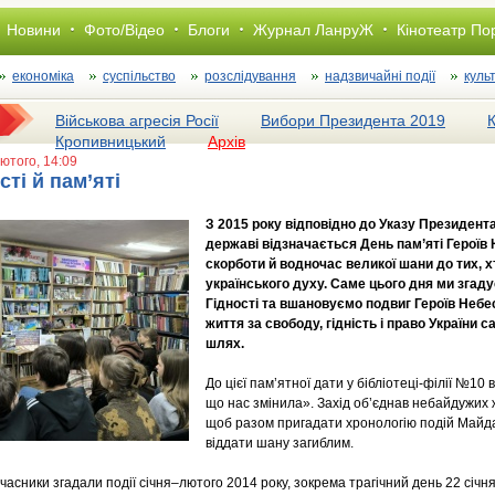
Новини
Фото/Відео
Блоги
Журнал ЛанруЖ
Кінотеатр По
економіка
суспільство
розслiдування
надзвичайні події
куль
Військова агресія Росії
Вибори Президента 2019
Кропивницький
Архів
лютого, 14:09
сті й пам’яті
З 2015 року відповідно до Указу Президента
державі відзначається День пам’яті Героїв 
скорботи й водночас великої шани до тих, 
українського духу. Саме цього дня ми згадує
Гідності та вшановуємо подвиг Героїв Небес
життя за свободу, гідність і право України
шлях.
До цієї пам’ятної дати у бібліотеці-філії №10
що нас змінила». Захід об’єднав небайдужих 
щоб разом пригадати хронологію подій Майдан
віддати шану загиблим.
 учасники згадали події січня–лютого 2014 року, зокрема трагічний день 22 січн