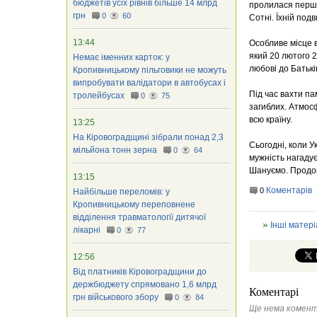
бюджетів усіх рівнів більше 14 млрд
пролилася перша
грн
0
60
Сотні. Їхній под
13:44
Особливе місце 
який 20 лютого 2
Немає іменних карток: у
любові до Батьк
Кропивницькому пільговики не можуть
випробувати валідатори в автобусах і
Під час вахти па
тролейбусах
0
75
загиблих. Атмосф
всю країну.
13:25
На Кіровоградщині зібрали понад 2,3
Сьогодні, коли У
мільйона тонн зерна
0
64
мужність нагадує
Шануємо. Продов
13:15
Коментарів
0
Найбільше переломів: у
Кропивницькому переповнене
відділення травматології дитячої
Інші матері
лікарні
0
77
12:56
Від платників Кіровоградщини до
держбюджету спрямовано 1,6 млрд
Коментарі
грн військового збору
0
84
Ще нема комент