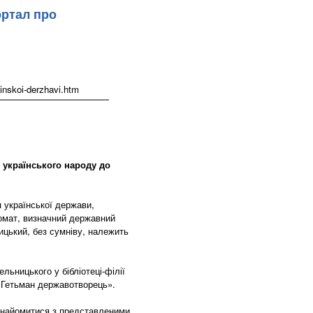
ортал про
inskoi-derzhavi.htm
ь українського народу до
 української держави,
ломат, визначний державний
ицький, без сумніву, належить
льницького у бібліотеці-філії
«Гетьман державотворець».
ознайомитися з представленими