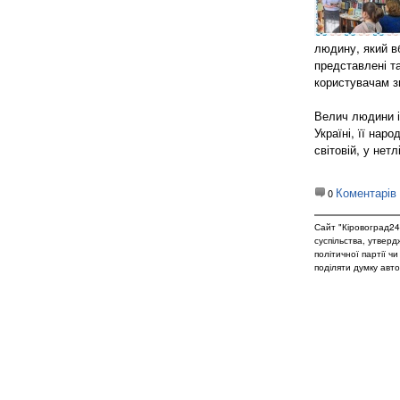
людину, який вб
представлені т
користувачам з
Велич людини і
Україні, її нар
світовій, у нетл
Коментарів
0
Сайт "Кіровоград24
суспільства, утвер
політичної партії ч
поділяти думку авто