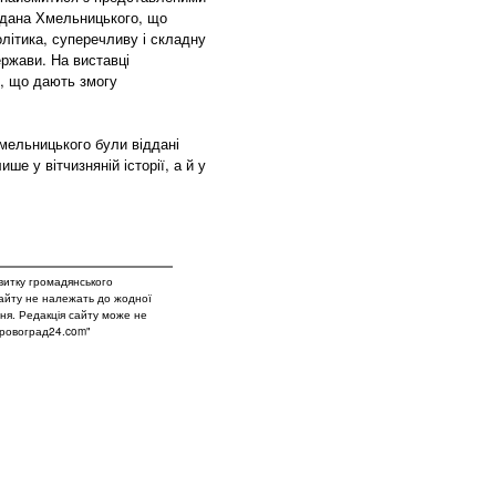
Богдана Хмельницького, що
олітика, суперечливу і складну
ержави. На виставці
о, що дають змогу
Хмельницького були віддані
ше у вітчизняній історії, а й у
витку громадянського
сайту не належать до жодної
вня. Редакція сайту може не
Кіровоград24.com"