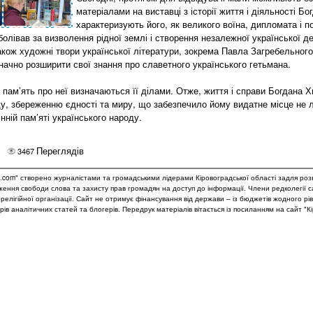
матеріалами на виставці з історії життя і діяльності 
характеризують його, як великого воїна, дипломата і п
олівав за визволення рідної землі і створення незалежної української д
акож художні твори української літератури, зокрема Павла Загребельног
начно розширити свої знання про славетного українського гетьмана.
 пам’ять про неї визначаються її ділами. Отже, життя і справи Богдана 
оду, збереженню єдності та миру, що забезпечило йому видатне місце не ли
інній пам’яті українського народу.
Переглядів
3467
.com" створено журналістами та громадськими лідерами Кіровоградської області задля роз
дження свободи слова та захисту прав громадян на доступ до інформації. Члени редколегії 
и релігійної організації. Сайт не отримує фінансування від держави – із бюджетів жодного рі
рів аналітичних статей та блогерів. Передрук матеріалів вітається із посиланням на сайт "