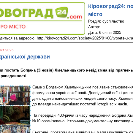
Кіровоград24: п
місто
Розділ: суспільство
Автор:
Дата: 6 січня 2025
иться за адресою: http://kirovograd24.com/society/2025/01/06/tvorets-ukra
ічня 2025
країнської держави
їни постать Богдана (Зіновія) Хмельницького невід’ємна від прагнен
справедливості.
Саме з Богданом Хмельницьким пов’язане становлення
формування української нації. Досвідчений воїн і дип
діяч, один з найосвіченіших людей свого часу, Хмельн
до плеяди найвидатніших постатей історії всіх часів.
На передодні 430-річчя із часу народження Богдана Хме
№10 організовано історично-документальну виставку 
Сьогодні, протягом дня відвідувачі мали можливість 