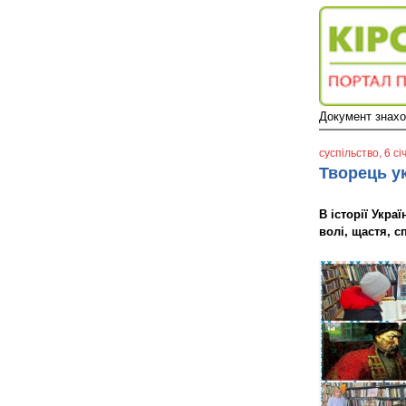
Документ знаход
суспільство
, 6 с
Творець у
В історії Укра
волі, щастя, 