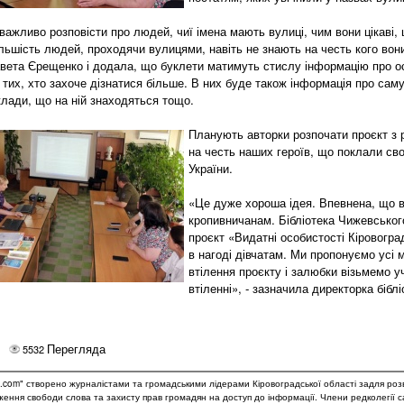
важливо розповісти про людей, чиї імена мають вулиці, чим вони цікаві,
льшість людей, проходячи вулицями, навіть не знають на честь кого вони
вета Єрещенко і додала, що буклети матимуть стислу інформацію про ос
тих, хто захоче дізнатися більше. В них буде також інформація про саму
аклади, що на ній знаходяться тощо.
Планують авторки розпочати проєкт з р
на честь наших героїв, що поклали св
України.
«Це дуже хороша ідея. Впевнена, що 
кропивничанам. Бібліотека Чижевського
проєкт «Видатні особистості Кіровогра
в нагоді дівчатам. Ми пропонуємо усі 
втілення проєкту і залюбки візьмемо у
втіленні», - зазначила директорка біб
Перегляда
5532
.com" створено журналістами та громадськими лідерами Кіровоградської області задля роз
дження свободи слова та захисту прав громадян на доступ до інформації. Члени редколегії 