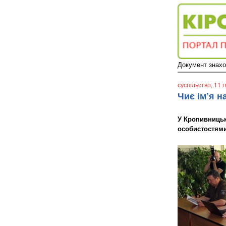
Документ знаходи
суспільство
, 11 
Чиє ім’я н
У Кропивницьк
особистостями,