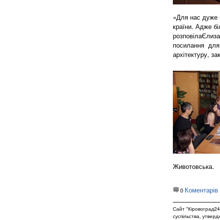
«Для нас дуже 
країни. Адже бі
розповілаЄлиза
посилання для 
архітектуру, з
Животовська.
Коментарів
0
Сайт "Кіровоград24
суспільства, утвер