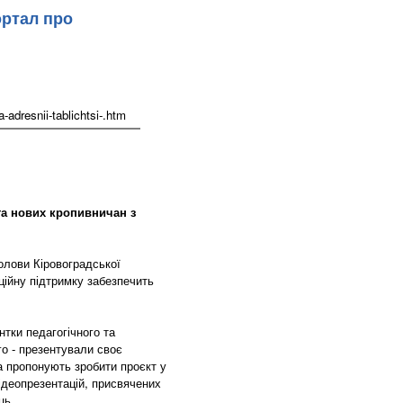
ортал про
adresnii-tablichtsi-.htm
та нових кропивничан з
олови Кіровоградської
ційну підтримку забезпечить
нтки педагогічного та
го - презентували своє
та пропонують зробити проєкт у
ідеопрезентацій, присвячених
ць.