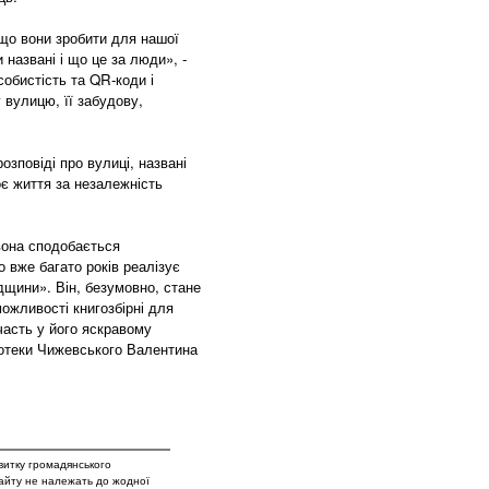
 що вони зробити для нашої
 названі і що це за люди», -
обистість та QR-коди і
 вулицю, її забудову,
озповіді про вулиці, названі
оє життя за незалежність
вона сподобається
 вже багато років реалізує
дщини». Він, безумовно, стане
можливості книгозбірні для
часть у його яскравому
ліотеки Чижевського Валентина
витку громадянського
сайту не належать до жодної