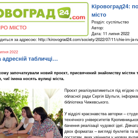
Кіровоград24: п
місто
Розділ: суспільство
Автор:
Дата: 11 липня 2022
ться за адресою: http://kirovograd24.com/society/2022/07/11/chie-im-ja-na-
липня 2022
а адресній табличці…
ому започаткували новий проєкт, присвячений знайомству містян 
 чиї імена носять вулиці міста.
Проєкт реалізуватиметься під егідою г
обласної ради Сергія Шульги, інформа
бібліотека Чижевського.
У відділі краєзнавства авторки – студе
технічного університетів Кропивницько
бачення реалізації чудової ідеї. Дівча
двох форматах – вигляді буклетів та в
постатям, яких увічнили у назвах вули