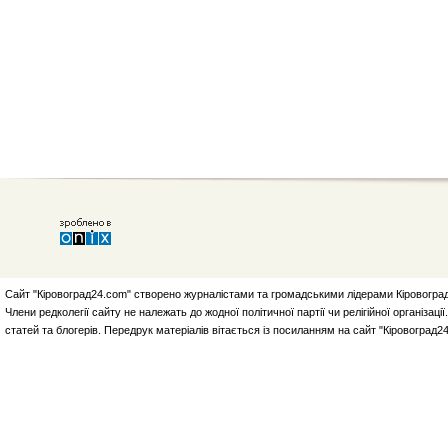
Сайт "Кіровоград24.com" створено журналістами та громадськими лідерами Кіровоград
Члени редколегії сайту не належать до жодної політичної партії чи релігійної організа
статей та блогерів. Передрук матеріалів вітається із посиланням на сайт "Кіровоград2