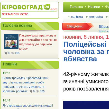
Головна
Новини
Фо
політика
економіка
Головна новина
Військ
Кропи
Пакунок школяра знову в
новини
, 8 липня, 
Дії: отримайте 5 тис грн на
Поліцейські
підготовку до першого
класу
чоловіка за
0
265
вбивства
Новини
42-річному жителю
16:56
В яких громадах Кіровоградщини
вчиненні умисного
внутрішньо переміщені особи
приймають участь у суспільно
років позбавлення
корисних роботах
0
105
16:44
Як в громадах впроваджують моделі