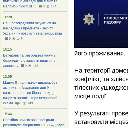
підтримки й догляду для літніх та
маломобільних ВПО
0
144
16:28
На Кіровоградщині готуються до
викладання предмета «Захист
України» у новому навчальному році
0
147
16:15
його проживання.
Ветерани та їхні родини можуть
безоплатно отримати правничу
допомогу
0
135
На території домо
15:59
конфлікт, та здійс
Майже 9 тисяч пачок цигарок без
тілесних ушкоджен
акцизу та обладнання для їх
виготовлення: на Кіровоградщині
місце події.
викрито організатора незаконної
схеми
0
143
У результаті пров
15:44
Постійна комісія обласної ради
встановили місцез
розглянула звернення ОКВП «Дніпро-