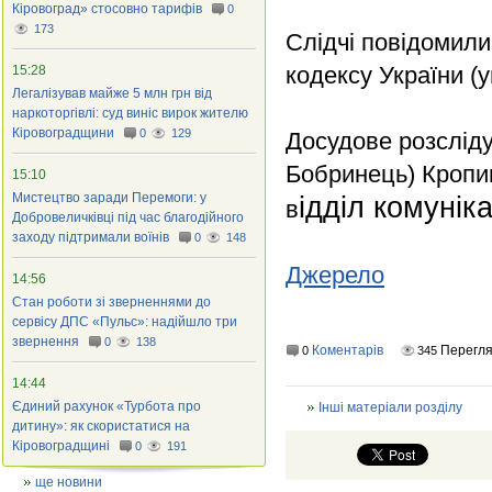
Кіровоград» стосовно тарифів
0
173
Слідчі повідомили 
кодексу України (
15:28
Легалізував майже 5 млн грн від
наркоторгівлі: суд виніс вирок жителю
Кіровоградщини
0
129
Досудове розсліду
Бобринець) Кропив
15:10
Мистецтво заради Перемоги: у
ідділ комуніка
в
Добровеличківці під час благодійного
заходу підтримали воїнів
0
148
Джерело
14:56
Стан роботи зі зверненнями до
сервісу ДПС «Пульс»: надійшло три
звернення
0
138
Коментарів
Перегля
0
345
14:44
Єдиний рахунок «Турбота про
Інші матеріали розділу
дитину»: як скористатися на
Кіровоградщині
0
191
ще новини