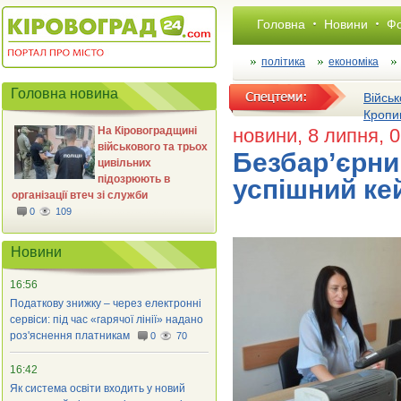
Головна
Новини
Фо
політика
економіка
Головна новина
Військ
Кропи
На Кіровоградщині
новини
, 8 липня, 
військового та трьох
Безбар’єрни
цивільних
підозрюють в
успішний ке
організації втеч зі служби
0
109
Новини
16:56
Податкову знижку – через електронні
сервіси: під час «гарячої лінії» надано
роз'яснення платникам
0
70
16:42
Як система освіти входить у новий