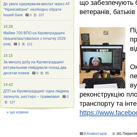
що забезпечують б
До уваги одержувачів виплат через АТ
“Укрексімбанк”: необхідно обрати
ветеранів, батьків
інший банк
0
107
15:28
Пі
Майже 700 ВПО на Кіровоградщині
пр
працевлаштувалися з початку 2026
року
0
121
ві
15:15
За минулу добу на Кіровоградщині
Ок
рятувальники ліквідували понад два
десятки пожеж
0
85
п
ву
14:42
ДТП на Кіровоградщині: одна людина
реконструкцію пло
загинула, шестеро – травмовані
0
транспорту та інт
127
https://www.facebo
ще новини
Коментарів
Перегл
0
281