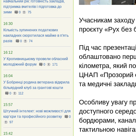
навчальний рік: готовність закладів,
підтримка вчителів і підготовка до
зими
0
75
Учасникам заходу 
16:30
проєкту «Рух без 
Кількість зупинених податкових
накладних скоротилася майже в п'ять
разів
0
74
Під час презентац
16:12
облаштовано перш
У Кропивницькому провели обласний
кілометра, який п
молодіжний форум
0
171
ЦНАП «Прозорий оф
16:04
У Бобринці родина ветерана відкрила
та медичні заклад
більярдний клуб за грантові кошти
0
112
Особливу увагу п
15:57
доступного серед
Штучний інтелект: нові можливості для
кар’єри та професійного розвитку
0
бордюрами, канал
97
тактильною навіг
15:42