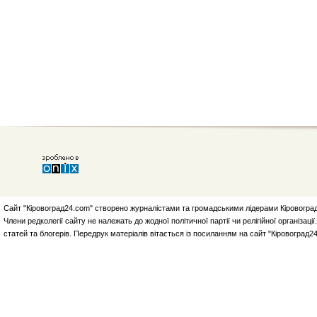
Сайт "Кіровоград24.com" створено журналістами та громадськими лідерами Кіровоград
Члени редколегії сайту не належать до жодної політичної партії чи релігійної організа
статей та блогерів. Передрук матеріалів вітається із посиланням на сайт "Кіровоград2