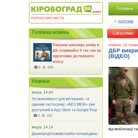
Головна
політика
Головна новина
Пакунок школяра знову в
новини
, 18 трав
ДБР викри
Дії: отримайте 5 тис грн на
(ВІДЕО)
підготовку до першого
класу
0
243
Новини
вчора, 14:44
Усі можливості для ветеранів – в
одному застосунку: «БЕЗ МЕЖ» уже
доступний в App Store та Google Play
0
221
вчора, 14:14
від мобілізації 
Держпродспоживслужба попереджає: