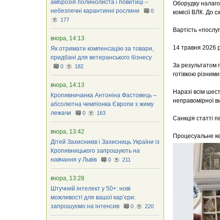
амброзія полинолиста і повитиці –
Оборудку налагод
небезпечні карантинні рослини
0
комісії ВЛК. До 
177
Вартість «послуг
вчора, 14:13
14 травня 2026 
Як отримати компенсацію за товари,
придбані для ветеранського бізнесу
За результатом 
0
182
готівкою різними
вчора, 14:13
Наразі всім шес
Кропивничанка Антоніна Фастовець –
неправомірної ви
абсолютна чемпіонка Європи з жиму
лежачи
0
163
Санкція статті п
вчора, 13:42
Процесуальне ке
Дітей Захисників і Захисниць України із
Кропивницького запрошують на
навчання у Львів
0
211
вчора, 13:28
Штучний інтелект у 50+: нові
можливості для вашої кар’єри:
запрошуємо на інтенсив
0
220