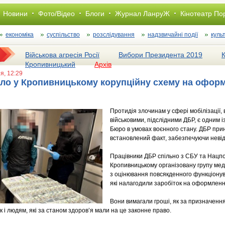
Новини
Фото/Відео
Блоги
Журнал ЛанруЖ
Кінотеатр По
економіка
суспільство
розслiдування
надзвичайні події
куль
Військова агресія Росії
Вибори Президента 2019
Кропивницький
Архів
ня, 12:29
ло у Кропивницькому корупційну схему на оформл
Протидія злочинам у сфері мобілізації
військовими, підслідними ДБР, є одним 
Бюро в умовах воєнного стану. ДБР при
встановлений факт, забезпечуючи невід
Працівники ДБР спільно з СБУ та Нацпо
Кропивницькому організовану групу меди
з оцінювання повсякденного функціонув
які налагодили заробіток на оформленні
Вони вимагали гроші, як за призначення
так і людям, які за станом здоров’я мали на це законне право.