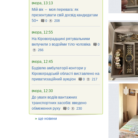
вчора, 13:13
Мій вік – моя перевага: як
презентувати свій досвід кандидатам
50+
0
208
вчора, 12:55
На Кіровоградщині рятувальники
вилучили з водойми тіло чоловіка
0
266
вчора, 12:45
Будівлю амбулаторії-контори у
Кіровоградській області виставлено на
приватизаційний аукціон
0
217
вчора, 12:30
До уваги водіїв вантажних
транспортних засобів: введено
обмеження руху
0
230
ще новини