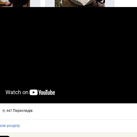
Переглядів
447
али розділу