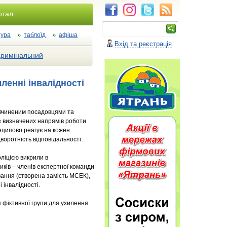
ртал
тура
таблоїд
афіша
Вхід та реєстрація
Кримінальний
енні інвалідності
, вчиненим посадовцями та
із визначених напрямів роботи
нципово реагує на кожен
воротність відповідальності.
ліцією викрили в
ків – членів експертної команди
ання (створена замість МСЕК),
 інвалідності.
 фіктивної групи для ухилення