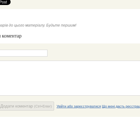
арів до цього матеріалу. Будьте першим!
 коментар
Додати коментар
(Ctrl+Enter)
Увійти або зареєструватися
Що мені дасть реєстрац