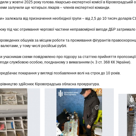
или у жовтні 2025 року голова лікарсько-експертної комісії в Кіровоградській
схеми залучили ще чотирьох лікарів – членів експертної команди.
и» залежала від призначення необхідної групи – від 2,5 до 10 тисяч доларів 
року під час отримання чергової частини неправомірної вигоди ДБР затримало 
проведених обшуків за місцем роботи та проживання фігурантів правоохоронц
 валютами, у тому числі російські рублі.
ти учасникам схеми повідомлено про підозру за статтею прийняття пропозиції
годи службовою особою, поєднаному з вимаганням (ч. 3 ст. 368 КК України).
ередбачає покарання у вигляді позбавлення волі на строк до 10 років.
рівництво здійснює Кіровоградська обласна прокуратура.