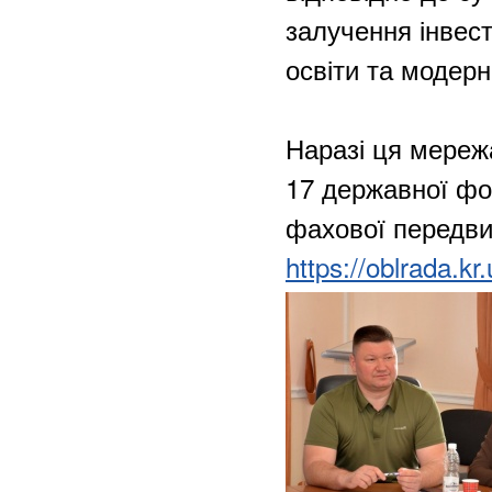
залучення інвес
освіти та модерн
Наразі ця мережа
17 державної фор
фахової передви
https://oblrada.k