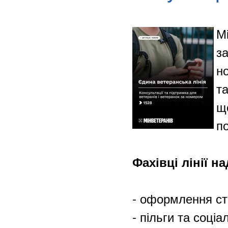
Мі
за
н
т
щ
п
Фахівці лінії 
- оформлення ста
- пільги та соціал