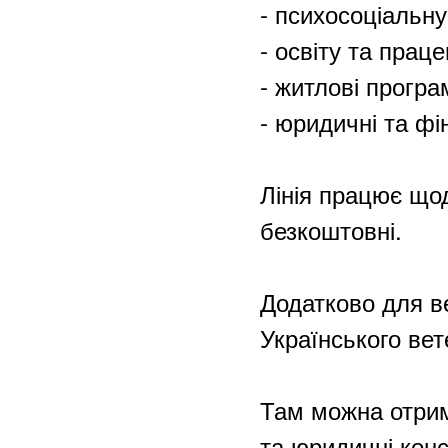
- психосоціальну
- освіту та прац
- житлові програ
- юридичні та фі
Лінія працює щод
безкоштовні.
Додатково для ве
Українського ве
Там можна отрим
та юридичні конс