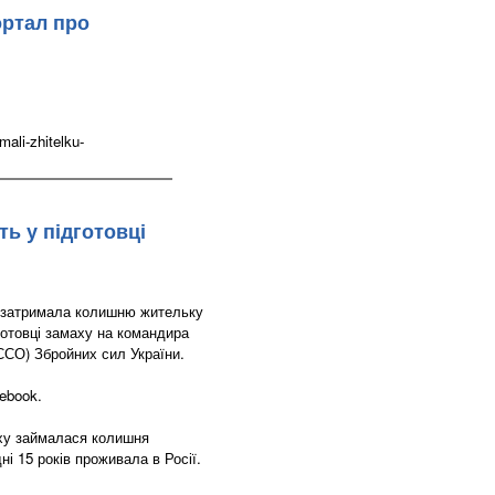
ортал про
ali-zhitelku-
ь у підготовці
і затримала колишню жительку
готовці замаху на командира
ССО) Збройних сил України.
ebook.
аху займалася колишня
і 15 років проживала в Росії.