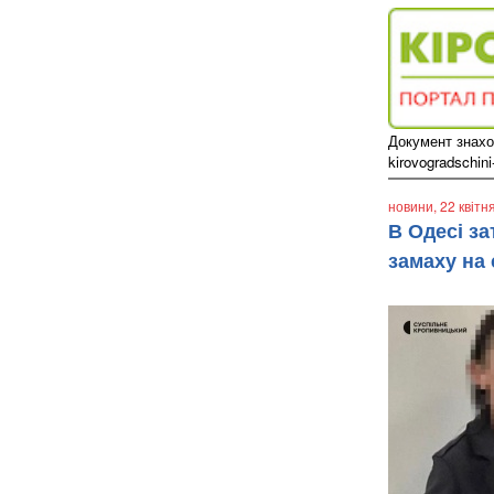
Документ знаход
kirovogradschini
новини
, 22 квітн
В Одесі з
замаху на