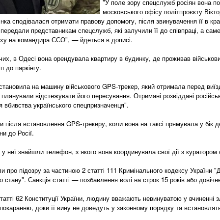
"У поле зору спецслужб росіян вона п
московського офісу політпроєкту Вікт
інка сподівалася отримати правову допомогу, після звинувачення її в кр
 передали представникам спецслужб, які залучили її до співпраці, а са
аху на командира ССО", — йдеться в дописі.
чих, в Одесі вона орендувала квартиру в будинку, де проживав військов
п до паркінгу.
становила на машину військового GPS-трекер, який отримала перед виїз
 планували відстежувати його пересування. Отримані розвіддані російс
я вбивства українського спецпризначенця".
и після встановлення GPS-трекеру, коли вона на таксі прямувала у бік 
ни до Росії.
 у неї знайшли телефон, з якого вона координувала свої дії з куратором
и про підозру за частиною 2 статті 111 Кримінального кодексу України "
 стану". Санкція статті — позбавлення волі на строк 15 років або довічн
статті 62 Конституції України, людину вважають невинуватою у вчиненні 
покаранню, доки її вину не доведуть у законному порядку та встановля