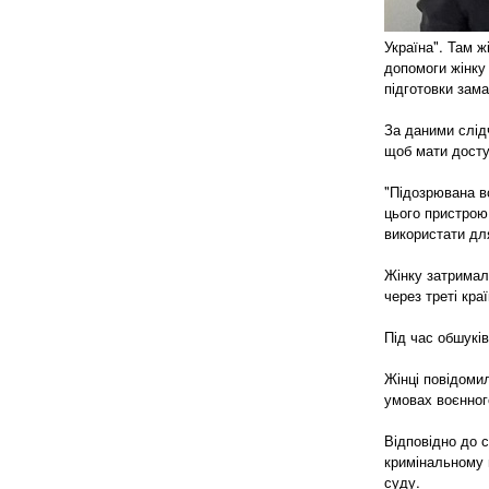
Україна". Там ж
допомоги жінку
підготовки зам
За даними слід
щоб мати досту
"Підозрювана в
цього пристрою
використати дл
Жінку затримал
через треті краї
Під час обшуків
Жінці повідомил
умовах воєнного
Відповідно до 
кримінальному 
суду.