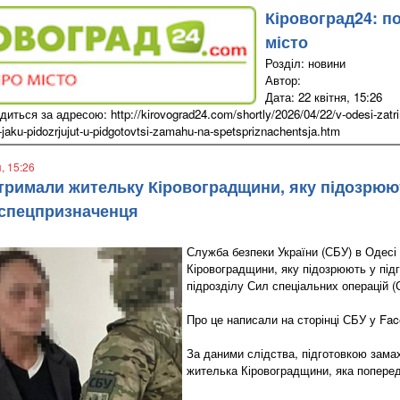
Кіровоград24: п
місто
Розділ: новини
Автор:
Дата: 22 квітня, 15:26
иться за адресою: http://kirovograd24.com/shortly/2026/04/22/v-odesi-zatrim
-jaku-pidozrjujut-u-pidgotovtsi-zamahu-na-spetspriznachentsja.htm
я, 15:26
атримали жительку Кіровоградщини, яку підозрюют
 спецпризначенця
Служба безпеки України (СБУ) в Одес
Кіровоградщини, яку підозрюють у під
підрозділу Сил спеціальних операцій (
Про це написали на сторінці СБУ у Fac
За даними слідства, підготовкою зам
жителька Кіровоградщини, яка попередн