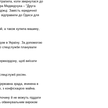
отрапила, коли звернулася до
ора Медведчука – "Друга
адіжці. Замість юридичної
ме відправили до Одеси для
ий, а також купила машину,
дом в Україну. За допомогою
ькі спецслужби планували
держкордону, щоб виїхати
 спецслужб росіян.
Державна зрада, вчинена в
е, з конфіскацією майна.
злочину й не можуть піддати
ть обвинувальним вироком