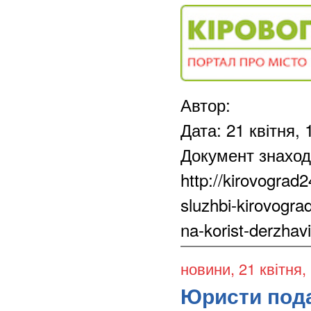
Автор:
Дата: 21 квітня, 
Документ знаход
http://kirovograd2
sluzhbi-kirovograd
na-korist-derzhav
новини
, 21 квітня,
Юристи пода