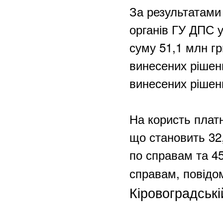
За результатами 
органів ГУ ДПС у
суму 51,1 млн грн
винесених рішень
винесених рішен
На користь платн
що становить 32,
по справам та 45
справам, повід
Кіровоградські