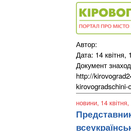
Автор:
Дата: 14 квітня, 
Документ знаход
http://kirovograd
kirovogradschini-o
новини
, 14 квітня,
Представник
всеукраїнсь