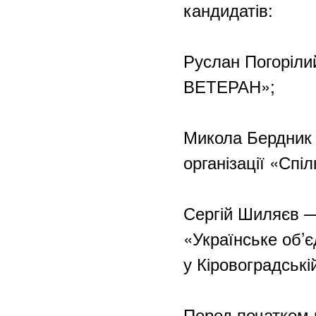
кандидатів:
Руслан Погоріли
ВЕТЕРАН»;
Микола Бердник 
організації «Спі
Сергій Шиляєв —
«Українське об’є
у Кіровоградські
Перед початком 