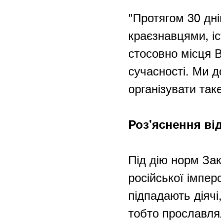
"Протягом 30 дн
краєзнавцями, і
стосовно місця 
сучасності. Ми 
організувати так
Роз'яснення від
Під дію норм За
російської імперс
підпадають діячі
тобто прославлял