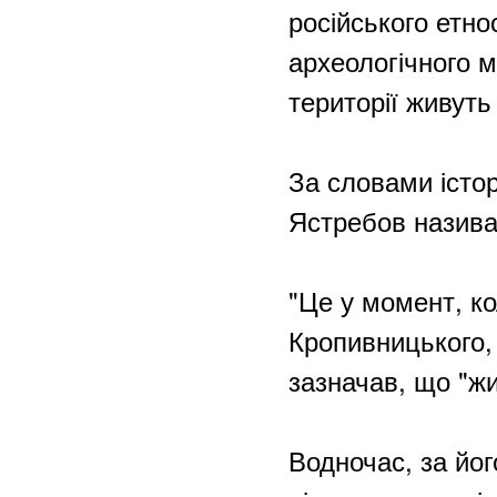
російського етно
археологічного м
території живуть
За словами істо
Ястребов назива
"Це у момент, ко
Кропивницького,
зазначав, що "жи
Водночас, за йог