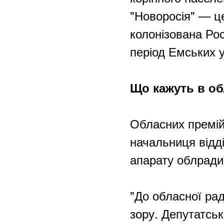
"Новоросія" — це
колонізована Рос
період Емських у
Що кажуть в об
Обласних премій 
начальниця відді
апарату облради
"До обласної ра
зору. Депутатськ