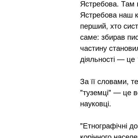
Ястребова. Там н
Ястребова наш кр
перший, хто сис
саме: збирав пис
частину становил
діяльності — це 
За її словами, те
"туземці" — це в
науковці.
"Етнографічні д
корінного населе