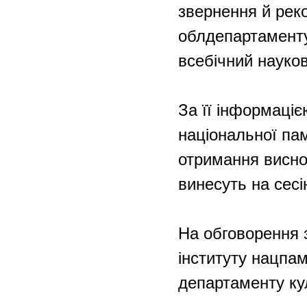
звернення й рек
облдепартаменту
всебічний науков
За її інформаціє
національної пам
отримання виснов
винесуть на сес
На обговорення з
інституту нацпам
департаменту ку