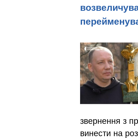
возвеличува
перейменува
звернення з п
винести на роз