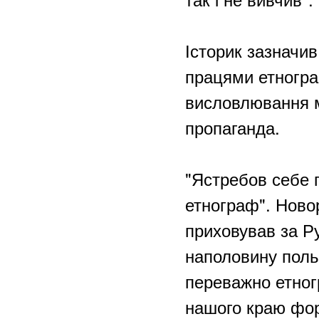
Історик зазначи
працями етнограф
висловлювання м
пропаганда.
"Ястребов себе п
етнограф". Новор
приховував за Ру
наполовину польс
переважно етногр
нашого краю фор