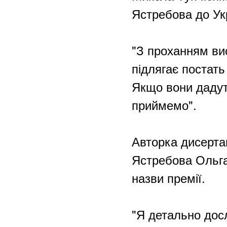
Ястребова до Укр
"З проханням ви
підлягає постать
Якщо вони дадуть
приймемо".
Авторка дисерта
Ястребова Ольга
назви премії.
"Я детально дос