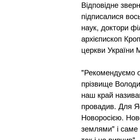
Відповідне зверн
підписалися вос
наук, доктори фі
архієпископ Кро
церкви України 
"Рекомендуємо об
прізвище Володи
наш край називав
провадив. Для Я
Новоросією. Нов
землями" і саме 
так і не вивчив".