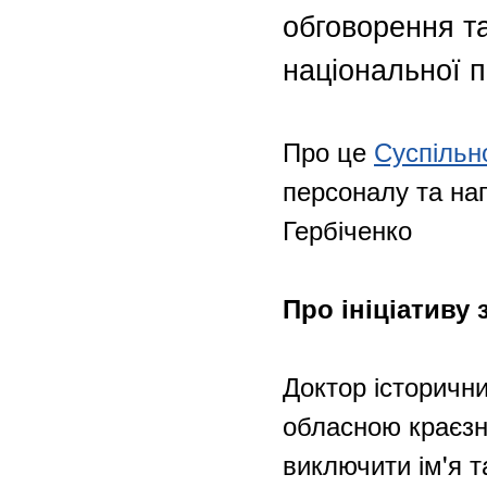
обговорення та
національної п
Про це
Суспільн
персоналу та на
Гербіченко
Про ініціативу
Доктор історичн
обласною краєзна
виключити ім'я т