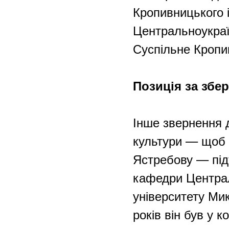
Кропивницького 
Центральноукраїн
Суспільне Кропи
Позиція за збе
Інше звернення 
культури — щоб 
Ястребову — під
кафедри Централ
університету Мик
років він був у к