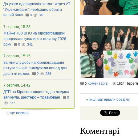
До уваги одержувачів виплат через АТ
“Укрексімбанк”: необхідно обрати
інший банк
0
318
7 серпня, 15:28
Майже 700 ВПО на Кіровоградщині
працевлаштувалися з початку 2026
року
0
341
7 серпня, 15:15
За минулу добу на Кіровоградщині
рятувальники ліквідували понад два
десятки пожеж
0
288
Коментарів
Перег
0
1624
7 серпня, 14:42
ДТП на Кіровоградщині: одна людина
загинула, шестеро – травмовані
0
Інші матеріали розділу
377
ще новини
Коментарі