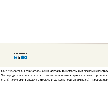
Сайт "Кіровоград24.com" створено журналістами та громадськими лідерами Кіровоград
Члени редколегії сайту не належать до жодної політичної партії чи релігійної організа
статей та блогерів. Передрук матеріалів вітається із посиланням на сайт "Кіровоград2