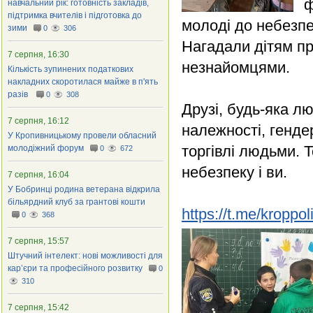
ф
навчальний рік: готовність закладів,
підтримка вчителів і підготовка до
молоді до небезпеч
зими
0
306
Нагадали дітям пр
7 серпня, 16:30
незнайомцями.
Кількість зупинених податкових
накладних скоротилася майже в п'ять
разів
0
308
Друзі, будь-яка лю
7 серпня, 16:12
належності, генде
У Кропивницькому провели обласний
торгівлі людьми. Т
молодіжний форум
0
672
небезпеку і ви.
7 серпня, 16:04
У Бобринці родина ветерана відкрила
більярдний клуб за грантові кошти
https://t.me/kroppo
0
368
7 серпня, 15:57
Штучний інтелект: нові можливості для
кар’єри та професійного розвитку
0
310
7 серпня, 15:42