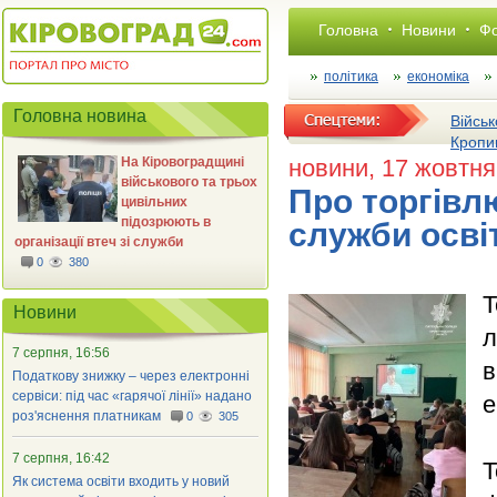
Головна
Новини
Фо
політика
економіка
Головна новина
Військ
Кропи
На Кіровоградщині
новини
, 17 жовтн
військового та трьох
Про торгівл
цивільних
підозрюють в
служби освіт
організації втеч зі служби
0
380
Т
Новини
л
7 серпня, 16:56
в
Податкову знижку – через електронні
сервіси: під час «гарячої лінії» надано
е
роз'яснення платникам
0
305
7 серпня, 16:42
Т
Як система освіти входить у новий