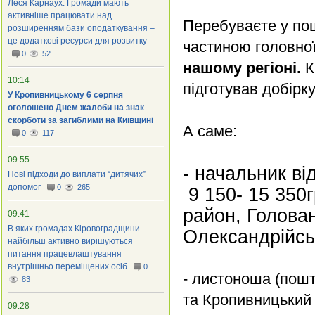
Леся Карнаух: Громади мають
активніше працювати над
Перебуваєте у пош
розширенням бази оподаткування –
це додаткові ресурси для розвитку
частиною головно
0
52
нашому регіоні.
К
10:14
підготував добірку
У Кропивницькому 6 серпня
оголошено Днем жалоби на знак
скорботи за загиблими на Київщині
А саме:
0
117
09:55
- начальник ві
Нові підходи до виплати “дитячих”
допомог
0
265
9 150- 15 350
район, Голова
09:41
В яких громадах Кіровоградщини
Олександрійсь
найбільш активно вирішуються
питання працевлаштування
внутрішньо переміщених осіб
0
- листоноша (пошт
83
та Кропивницький 
09:28