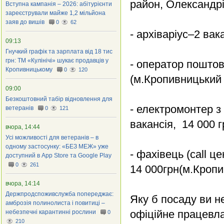
район, Олександрі
Вступна кампанія – 2026: абітурієнти
зареєстрували майже 1,2 мільйона
заяв до вишів
0
62
- архіваріус–2 вак
09:13
Гнучкий графік та зарплата від 18 тис
грн: ТМ «Кулінічі» шукає продавців у
- оператор поштово
Кропивницькому
0
120
(м.Кропивницький 
09:00
Безкоштовний табір відновлення для
- електромонтер з
ветеранів
0
121
вакансія, 14 000 
вчора, 14:44
Усі можливості для ветеранів – в
одному застосунку: «БЕЗ МЕЖ» уже
- фахівець (call це
доступний в App Store та Google Play
0
261
14 000грн(м.Кропи
вчора, 14:14
Держпродспоживслужба попереджає:
Яку б посаду ви 
амброзія полинолиста і повитиці –
офіційне працевл
небезпечні карантинні рослини
0
210