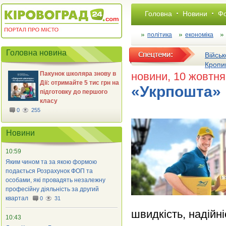
Головна
Новини
Фо
політика
економіка
Головна новина
Військ
Кропи
Пакунок школяра знову в
новини
, 10 жовтн
Дії: отримайте 5 тис грн на
«Укрпошта» 
підготовку до першого
класу
0
255
Новини
10:59
Яким чином та за якою формою
подається Розрахунок ФОП та
особами, які провадять незалежну
професійну діяльність за другий
квартал
0
31
швидкість, надійніс
10:43