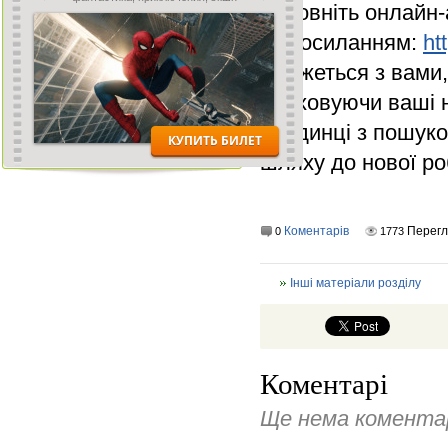
Заповніть онлайн-
за посиланням:
ht
зв’яжеться з вами
враховуючи ваші 
наодинці з пошуко
шляху до нової ро
Коментарів
Перег
0
1773
Інші матеріали розділу
Коментарі
Ще нема коментар