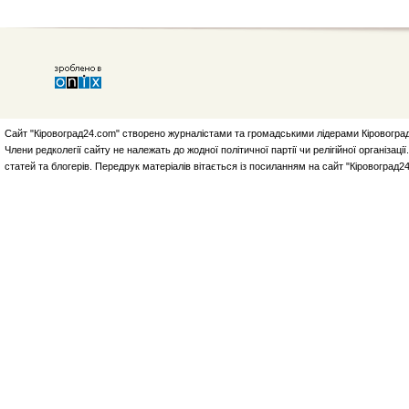
Сайт "Кіровоград24.com" створено журналістами та громадськими лідерами Кіровоград
Члени редколегії сайту не належать до жодної політичної партії чи релігійної організа
статей та блогерів. Передрук матеріалів вітається із посиланням на сайт "Кіровоград2