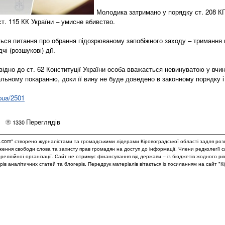
Молодика затримано у порядку ст. 208 КП
 ст. 115 КК України – умисне вбивство.
ться питання про обрання підозрюваному запобіжного заходу – тримання 
чі (розшукові) дії.
відно до ст. 62 Конституції України особа вважається невинуватою у вчин
альному покаранню, доки її вину не буде доведено в законному порядку
gpua/2501
Переглядів
1330
.com" створено журналістами та громадськими лідерами Кіровоградської області задля роз
дження свободи слова та захисту прав громадян на доступ до інформації. Члени редколегії 
и релігійної організації. Сайт не отримує фінансування від держави – із бюджетів жодного рі
рів аналітичних статей та блогерів. Передрук матеріалів вітається із посиланням на сайт "