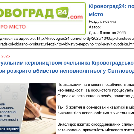
Кіровоград24: п
місто
Розділ: новини
Автор:
Дата: 8 жовтня 2025
иться за адресою: http://kirovograd24.com/shortly/2025/10/08/pid-protsesua
gradskoi-oblasnoi-prokuraturi-rozkrito-vbivstvo-nepovnolitnoi-u-svitlovodsku.h
я 2025
суальним керівництвом очільника Кіровоградсько
ри розкрито вбивство неповнолітньої у Світлово
Не зважаючи на вчинення особливо тяжко
неочевидності, за особистого процесуаль
Стрелюка встановлено особу, причетну до
Так, 5 жовтня в орендованій квартирі в мі
виявили тіло неповнолітньої з чисельни
Внаслідок вжитих скоординованих спільни
встановлено причетність місцевого жите