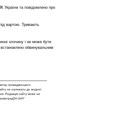
К України та повідомлено про
під вартою. Тривають
енні злочину і не може бути
 і встановлено обвинувальним
витку громадянського
сайту не належать до жодної
вня. Редакція сайту може не
Кіровоград24.com"