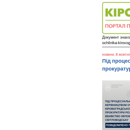
Документ знаход
ochilnika-kirovo
новини
, 8 жовтн
Під проце
прокурату