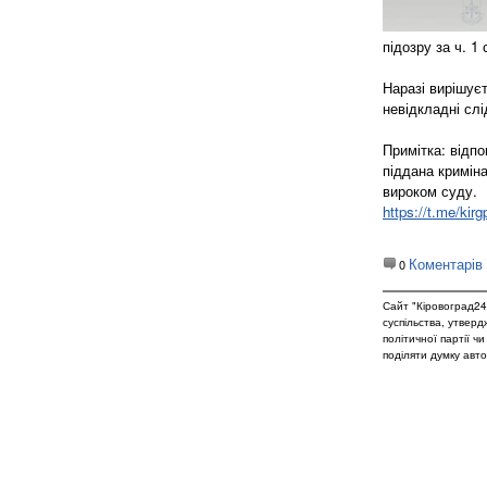
підозру за ч. 1
Наразі вирішує
невідкладні слід
Примітка: відпо
піддана кримін
вироком суду.
https://t.me/kir
Коментарів
0
Сайт "Кіровоград24
суспільства, утвер
політичної партії ч
поділяти думку авто