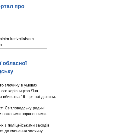
ортал про
lnim-kerivnitstvom-
tm
ї обласної
дську
го злочину в умовах
ного керівництва Яна
 вбивства 16 – річної дівчини.
сті Світловодську родичі
ми ножовими пораненнями.
х з поліцейськими заходів
ля до вчинення злочину.