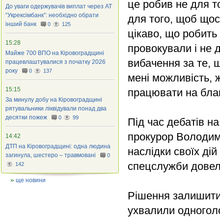
це робив не для т
До уваги одержувачів виплат через АТ
“Укрексімбанк”: необхідно обрати
для того, щоб щос
інший банк
0
125
цікаво, що робить
15:28
провокували і не 
Майже 700 ВПО на Кіровоградщині
вибачення за те, 
працевлаштувалися з початку 2026
року
0
137
мені можливість, 
15:15
працювати на благ
За минулу добу на Кіровоградщині
рятувальники ліквідували понад два
десятки пожеж
0
99
Під час дебатів н
прокурор Володим
14:42
ДТП на Кіровоградщині: одна людина
наслідки своїх дій
загинула, шестеро – травмовані
0
спецслужби довел
142
ще новини
Рішення залишити 
ухвалили одногол