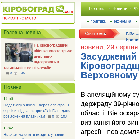
Головна
Новини
Фо
політика
економіка
Головна новина
Військ
Кропи
На Кіровоградщині
новини
, 29 серпня
військового та трьох
Засуджений 
цивільних
підозрюють в
Кіровоградщ
організації втеч зі служби
Верховному
0
145
Новини
В апеляційному су
16:56
держраду 39-річно
Податкову знижку – через електронні
сервіси: під час «гарячої лінії» надано
області. Він оска
роз'яснення платникам
0
108
визнання його вин
16:42
агресії - повідомл
Як система освіти входить у новий