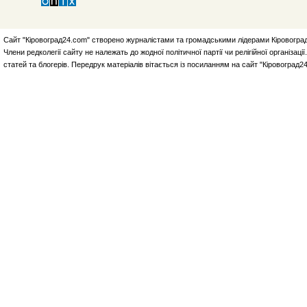
Сайт "Кіровоград24.com" створено журналістами та громадськими лідерами Кіровоград
Члени редколегії сайту не належать до жодної політичної партії чи релігійної організа
статей та блогерів. Передрук матеріалів вітається із посиланням на сайт "Кіровоград2