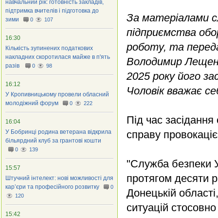
навчальний рік: готовність закладів,
підтримка вчителів і підготовка до
За матеріалами с
зими
0
107
підприємства обо
16:30
роботу, та переда
Кількість зупинених податкових
накладних скоротилася майже в п'ять
Володимир Лещенко
разів
0
98
2025 року його за
16:12
Чоловік вважає се
У Кропивницькому провели обласний
молодіжний форум
0
222
Під час засідання
16:04
У Бобринці родина ветерана відкрила
справу провокаціє
більярдний клуб за грантові кошти
0
139
"Служба безпеки У
15:57
протягом десяти р
Штучний інтелект: нові можливості для
кар’єри та професійного розвитку
0
Донецькій області
120
ситуацій стосовно 
15:42