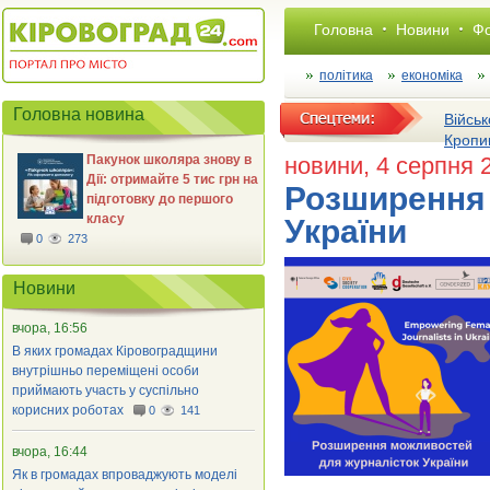
Головна
Новини
Фо
політика
економіка
Головна новина
Військ
Кропи
Пакунок школяра знову в
новини
, 4 серпня 
Дії: отримайте 5 тис грн на
Розширення 
підготовку до першого
класу
України
0
273
Новини
вчора, 16:56
В яких громадах Кіровоградщини
внутрішньо переміщені особи
приймають участь у суспільно
корисних роботах
0
141
вчора, 16:44
Як в громадах впроваджують моделі