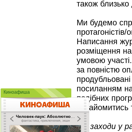
також близько 
Ми будемо спри
протагоністів/о
Написання жур
розміщення на 
умовою участі.
за повністю оп
продубльовані 
посиланням на
Киноафиша
подібних прогр
ознайомитись т
Всі заходи у 