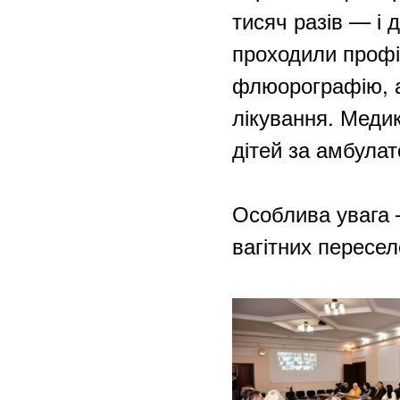
тисяч разів — і 
проходили профі
флюорографію, а
лікування. Меди
дітей за амбула
Особлива увага 
вагітних пересе