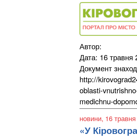
Автор:
Дата: 16 травня 
Документ знаход
http://kirovograd
oblasti-vnutrishn
medichnu-dopomog
новини
, 16 травня
«У Кіровогр