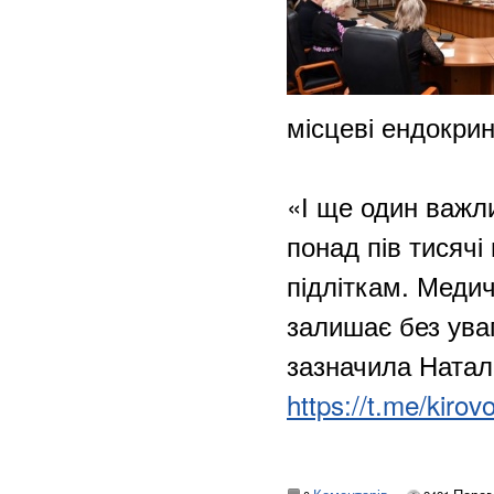
місцеві ендокри
«І ще один важл
понад пів тисячі
підліткам. Медич
залишає без уваг
зазначила Натал
https://t.me/kir