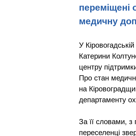
переміщені 
медичну доп
У Кіровогадські
Катерини Колтун
центру підтримк
Про стан медичн
на Кіровоградщи
департаменту ох
За її словами, 
переселенці зве