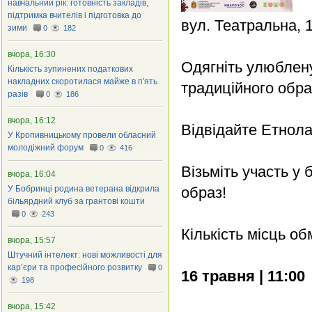
навчальний рік: готовність закладів,
підтримка вчителів і підготовка до
вул. Театральна, 
зими
0
182
вчора, 16:30
Одягніть улюблен
Кількість зупинених податкових
накладних скоротилася майже в п'ять
традиційного обра
разів
0
186
вчора, 16:12
Відвідайте Етнол
У Кропивницькому провели обласний
молодіжний форум
0
416
Візьміть участь у
вчора, 16:04
У Бобринці родина ветерана відкрила
образ!
більярдний клуб за грантові кошти
0
243
Кількість місць о
вчора, 15:57
Штучний інтелект: нові можливості для
кар’єри та професійного розвитку
0
16 травня | 11:00
198
вчора, 15:42