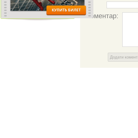
Ім'я:
Коментар:
Додати комен