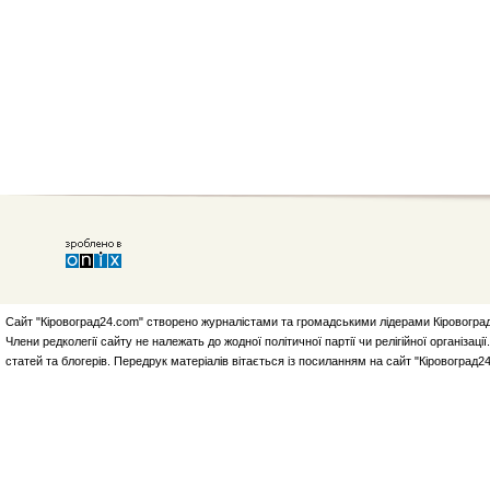
Сайт "Кіровоград24.com" створено журналістами та громадськими лідерами Кіровоград
Члени редколегії сайту не належать до жодної політичної партії чи релігійної організа
статей та блогерів. Передрук матеріалів вітається із посиланням на сайт "Кіровоград2