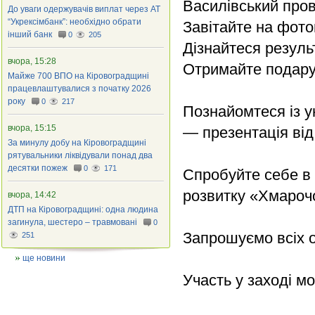
Василівський пров
До уваги одержувачів виплат через АТ
“Укрексімбанк”: необхідно обрати
Завітайте на фото
інший банк
0
205
Дізнайтеся резуль
вчора, 15:28
Отримайте подар
Майже 700 ВПО на Кіровоградщині
працевлаштувалися з початку 2026
року
0
217
Познайомтеся із 
вчора, 15:15
— презентація ві
За минулу добу на Кіровоградщині
рятувальники ліквідували понад два
десятки пожеж
0
171
Спробуйте себе в 
розвитку «Хмароч
вчора, 14:42
ДТП на Кіровоградщині: одна людина
загинула, шестеро – травмовані
0
Запрошуємо всіх о
251
ще новини
Участь у заході м