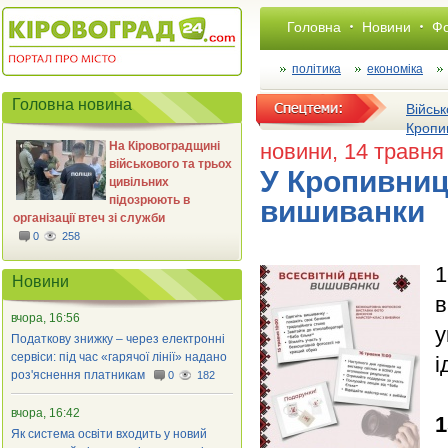
Головна
Новини
Фо
політика
економіка
Головна новина
Військ
Кропи
На Кіровоградщині
новини
, 14 травня
військового та трьох
У Кропивни
цивільних
підозрюють в
вишиванки
організації втеч зі служби
0
258
1
Новини
в
вчора, 16:56
у
Податкову знижку – через електронні
сервіси: під час «гарячої лінії» надано
і
роз'яснення платникам
0
182
вчора, 16:42
1
Як система освіти входить у новий