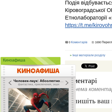
Подія відбуваєтьс
Кіровоградської О
Етнолабораторії 
https://t.me/kirov
Коментарів
Перегл
0
1690
Інші матеріали розділу
Киноафиша
Коментарі
Ще нема коментар
Напишіть ваш 