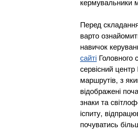
кермувальники м
Перед складання
варто ознайомит
навичок керуван
сайті
Головного с
сервісний центр
маршрутів, з як
відображені поча
знаки та світло
іспиту, відпрацю
почуватись більш