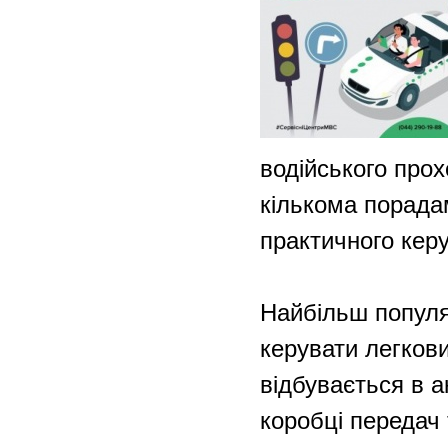
водійського прох
кількома порадам
практичного кер
Найбільш популяр
керувати легков
відбувається в а
коробці передач 