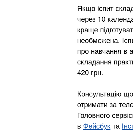
Якщо іспит скла
через 10 календа
краще підготуват
необмежена. Ісп
про навчання в а
складання практ
420 грн.
Консультацію що
отримати за теле
Головного серві
в
Фейсбук
та
Інс