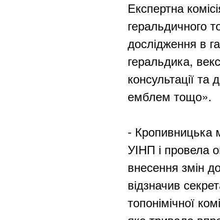
Експертна комісі
геральдичного то
дослідження в га
геральдика, век
консультації та 
емблем тощо».
- Кропивницька 
УІНП і провела о
внесення змін до
відзначив секрет
топонімічної ком
яке тривало впр