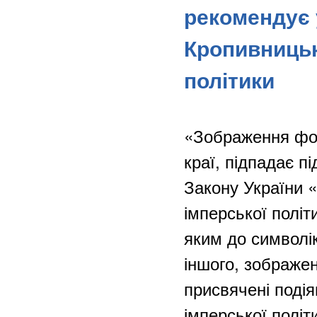
рекомендує 
Кропивницьк
політики
«Зображення форт
краї, підпадає пі
Закону України 
імперської політи
яким до символік
іншого, зображен
присвячені подія
імперської політ