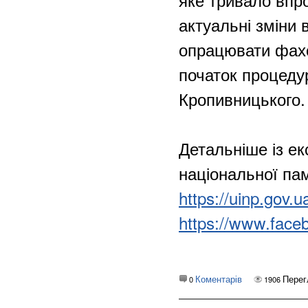
актуальні зміни 
опрацювати фахо
початок процеду
Кропивницького.
Детальніше із ек
національної па
https://uinp.gov.u
https://www.faceb
Коментарів
Перег
0
1906