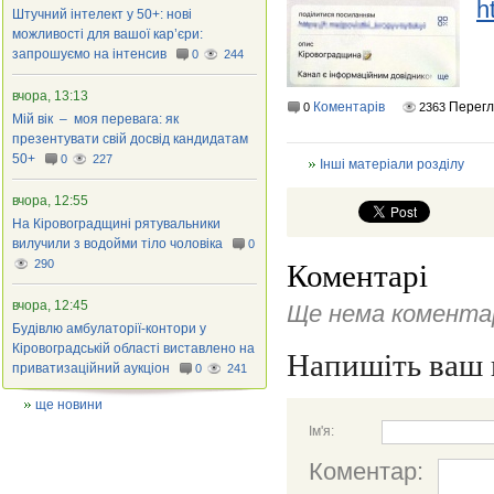
h
Штучний інтелект у 50+: нові
можливості для вашої кар’єри:
запрошуємо на інтенсив
0
244
вчора, 13:13
Коментарів
Перег
0
2363
Мій вік – моя перевага: як
презентувати свій досвід кандидатам
50+
0
227
Інші матеріали розділу
вчора, 12:55
На Кіровоградщині рятувальники
вилучили з водойми тіло чоловіка
0
290
Коментарі
вчора, 12:45
Ще нема коментар
Будівлю амбулаторії-контори у
Кіровоградській області виставлено на
Напишіть ваш 
приватизаційний аукціон
0
241
ще новини
Ім'я:
Коментар: