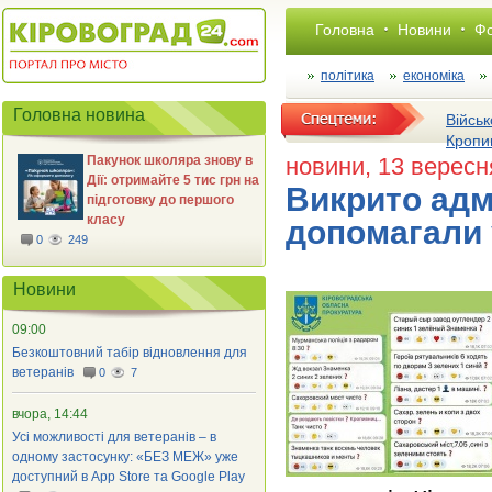
Головна
Новини
Фо
політика
економіка
Головна новина
Військ
Кропи
Пакунок школяра знову в
новини
, 13 вересн
Дії: отримайте 5 тис грн на
Викрито адмі
підготовку до першого
класу
допомагали 
0
249
Новини
09:00
Безкоштовний табір відновлення для
ветеранів
0
7
вчора, 14:44
Усі можливості для ветеранів – в
одному застосунку: «БЕЗ МЕЖ» уже
доступний в App Store та Google Play