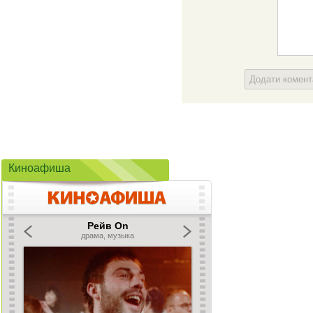
Додати комен
Киноафиша