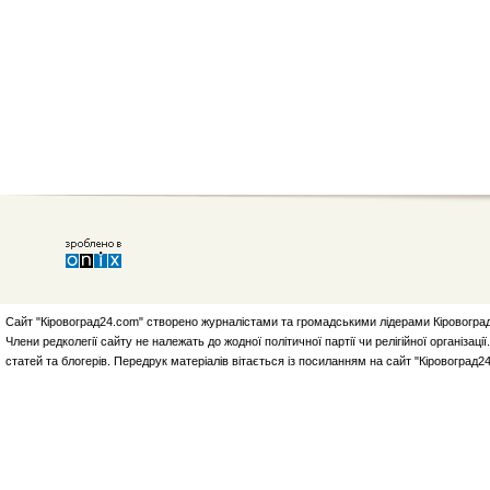
Сайт "Кіровоград24.com" створено журналістами та громадськими лідерами Кіровоград
Члени редколегії сайту не належать до жодної політичної партії чи релігійної організа
статей та блогерів. Передрук матеріалів вітається із посиланням на сайт "Кіровоград2