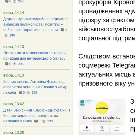
прокурорів Кірово
0
246
провадженнях адм
вчора, 14:14
підозру за фактом
Держпродспоживслужба попереджає:
амброзія полинолиста і повитиці –
військовослужбовц
небезпечні карантинні рослини
0
198
соціальної підтримк
вчора, 14:13
Як отримати компенсацію за товари,
Слідством встанов
придбані для ветеранського бізнесу
соцмережі Telegr
0
205
актуальних місць 
вчора, 14:13
Кропивничанка Антоніна Фастовець –
призовного віку ун
абсолютна чемпіонка Європи з жиму
лежачи
0
189
З
вчора, 13:42
с
Дітей Захисників і Захисниць України із
Кропивницького запрошують на
і
навчання у Львів
0
233
п
вчора, 13:28