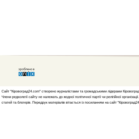
Сайт "Кіровоград24.com" створено журналістами та громадськими лідерами Кіровоград
Члени редколегії сайту не належать до жодної політичної партії чи релігійної організа
статей та блогерів. Передрук матеріалів вітається із посиланням на сайт "Кіровоград2