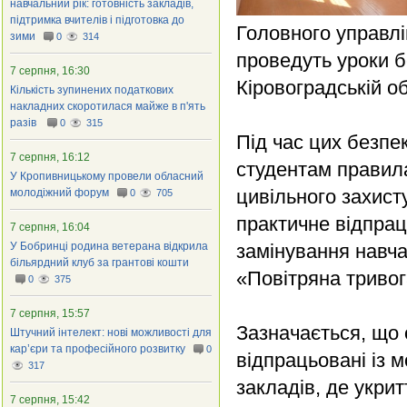
навчальний рік: готовність закладів,
підтримка вчителів і підготовка до
Головного управлі
зими
0
314
проведуть уроки б
7 серпня, 16:30
Кіровоградській об
Кількість зупинених податкових
накладних скоротилася майже в п'ять
разів
0
315
Під час цих безпе
7 серпня, 16:12
студентам правила
У Кропивницькому провели обласний
цивільного захист
молодіжний форум
0
705
практичне відпрац
7 серпня, 16:04
У Бобринці родина ветерана відкрила
замінування навча
більярдний клуб за грантові кошти
«Повітряна триво
0
375
7 серпня, 15:57
Зазначається, що 
Штучний інтелект: нові можливості для
кар’єри та професійного розвитку
0
відпрацьовані із
317
закладів, де укри
7 серпня, 15:42