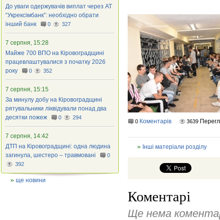
До уваги одержувачів виплат через АТ
“Укрексімбанк”: необхідно обрати
інший банк
0
327
7 серпня, 15:28
Майже 700 ВПО на Кіровоградщині
працевлаштувалися з початку 2026
року
0
352
7 серпня, 15:15
За минулу добу на Кіровоградщині
рятувальники ліквідували понад два
десятки пожеж
0
294
Коментарів
Перегл
0
3639
7 серпня, 14:42
ДТП на Кіровоградщині: одна людина
Інші матеріали розділу
загинула, шестеро – травмовані
0
392
ще новини
Коментарі
Ще нема коментар