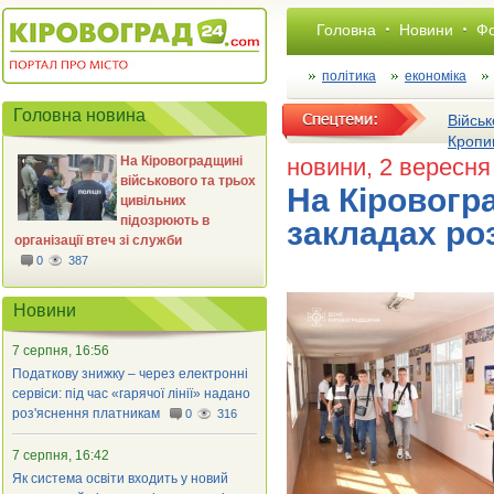
Головна
Новини
Фо
політика
економіка
Головна новина
Військ
Кропи
На Кіровоградщині
новини
, 2 вересня
військового та трьох
На Кіровогра
цивільних
підозрюють в
закладах ро
організації втеч зі служби
0
387
Новини
7 серпня, 16:56
Податкову знижку – через електронні
сервіси: під час «гарячої лінії» надано
роз'яснення платникам
0
316
7 серпня, 16:42
Як система освіти входить у новий