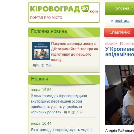
Головна
політика
Головна новина
Пакунок школяра знову в
новини
, 19 липн
У Кропивни
Дії: отримайте 5 тис грн на
епідемічно
підготовку до першого
класу
0
277
Новини
вчора, 16:56
В яких громадах Кіровоградщини
внутрішньо переміщені особи
приймають участь у суспільно
корисних роботах
0
152
вчора, 16:44
Як в громадах впроваджують моделі
Андрія Райкович