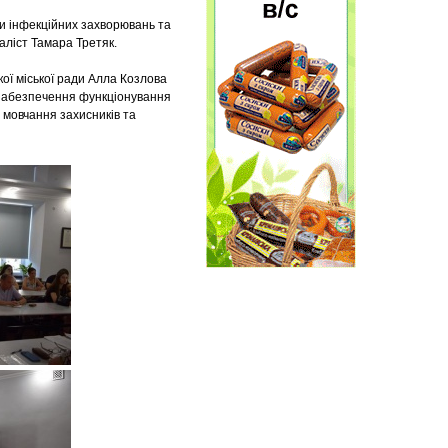
ики інфекційних захворювань та
аліст Тамара Третяк.
ої міської ради Алла Козлова
 забезпечення функціонування
 мовчання захисників та