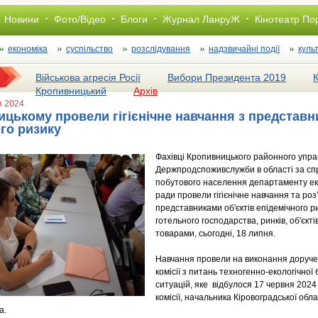
Новини
Фото/Відео
Блоги
Журнал ЛанруЖ
Кінотеатр По
економіка
суспільство
розслiдування
надзвичайні події
куль
Військова агресія Росії
Вибори Президента 2019
Кропивницький
Архів
я 2024
цькому провели гігієнічне навчання з представн
го ризику
Фахівці Кропивницького районного упра
Держпродспоживслужби в області за спр
побутового населення департаменту еко
ради провели гігієнічне навчання та ро
представниками об'єктів епідемічного р
готельного господарства, ринків, об'єкт
товарами, сьогодні, 18 липня.
Навчання провели на виконання доруче
комісії з питань техногенно-екологічно
ситуацій, яке відбулося 17 червня 2024
комісії, начальника Кіровоградської обла
а.