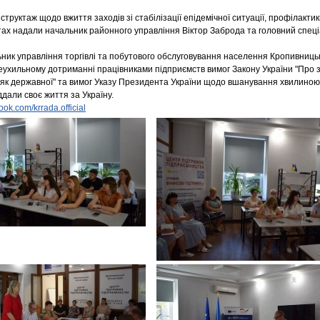
структаж щодо вжиття заходів зі стабілізації епідемічної ситуації, профілакт
ктах надали начальник районного управління Віктор Заброда та головний спеці
ьник управління торгівлі та побутового обслуговування населення Кропивницьк
еухильному дотриманні працівниками підприємств вимог Закону України "Про
и як державної" та вимог Указу Президента України щодо вшанування хвилиною
іддали своє життя за Україну.
ook.com/krrada.official