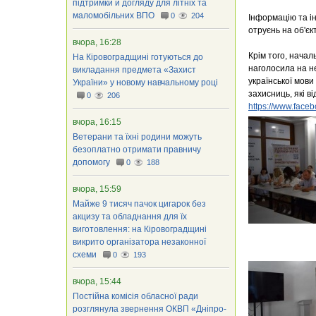
підтримки й догляду для літніх та
маломобільних ВПО
0
204
Інформацію та ін
отруєнь на об'є
вчора, 16:28
Крім того, начал
На Кіровоградщині готуються до
наголосила на н
викладання предмета «Захист
української мов
України» у новому навчальному році
захисниць, які в
0
206
https://www.faceb
вчора, 16:15
Ветерани та їхні родини можуть
безоплатно отримати правничу
допомогу
0
188
вчора, 15:59
Майже 9 тисяч пачок цигарок без
акцизу та обладнання для їх
виготовлення: на Кіровоградщині
викрито організатора незаконної
схеми
0
193
вчора, 15:44
Постійна комісія обласної ради
розглянула звернення ОКВП «Дніпро-