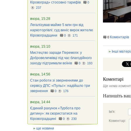
Кіровоград» стосовно тарифів
0
237
вчора, 15:28
Легалізував майже 5 млн грн від
наркоторгівлі: суд виніс вирок жителю
Кіровоградщини
0
171
Коментарів
0
вчора, 15:10
Інші матері
Мистецтво заради Перемоги: у
Добровеличківці під час благодійного
заходу підтримали воїнів
0
193
вчора, 14:56
Коментарі
Стан роботи зі зверненнями до
сервісу ДПС «Пульс»: надійшло три
Ще нема комент
звернення
0
176
Напишіть ваш
вчора, 14:44
Єдиний рахунок «Турбота про
Ім'я:
дитину»: як скористатися на
Кіровоградщині
0
230
Коментар:
ще новини