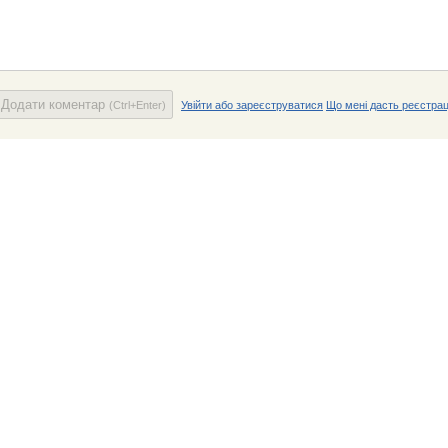
Додати коментар
(Ctrl+Enter)
Увійти або зареєструватися
Що мені дасть реєстрац