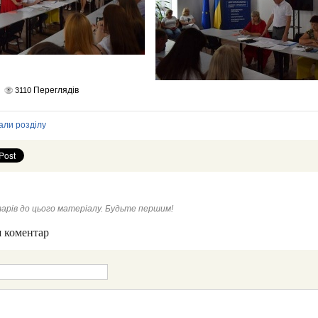
Переглядів
3110
али розділу
арів до цього матеріалу. Будьте першим!
 коментар