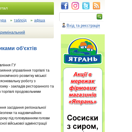
ртал
тура
таблоїд
афіша
Вхід та реєстрація
Кримінальний
иками об'єктів
вління ГУ
ияння управління торгівлі та
номічного розвитку міської
з’яснювальну роботу з
изику - закладів ресторанного та
ів торгівлі продовольчими
ння засідання регіональної
ї безпеки та надзвичайних
 року під головуванням голови
сної військової адміністрації