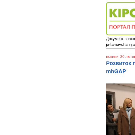
Документ знаход
ja-ta-navchannja
новини
, 20 люто
Розвиток 
mhGAP