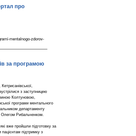
ортал про
grami-mentalnogo-zdorov-
ів за програмою
, Кетрисанівської,
 зустрілися з заступницею
риною Колтуновою,
нської програми ментального
чальником департаменту
А Олегом Рибальченком.
 які вже пройшли підготовку за
пацієнтам підтримку з