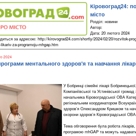
Кіровоград24: п
місто
Розділ: новини
Автор:
Дата: 20 лютого 2024
иться за адресою: http://kirovograd24.com/shortly/2024/02/20/rozvitok-pro
-likariv-za-programoju-mhgap.htm
го 2024
програми ментального здоров'я та навчання лікар
У Бобринці сімейні лікарі Бобринецької
Компаніївської та Устинівської громад
начальника Кіровоградської ОВА Кате
регіональним координатором Всеукраї
здоров’я Олександром Кришком та на
охорони здоров’я Кіровоградської ОВ
Тема обговорення була робота лікарів,
програмою mhGAP та можуть надавати 