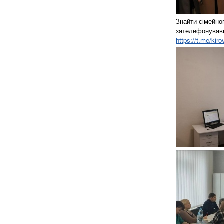
Знайти сімейно
зателефонувавш
https://t.me/ki